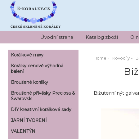
Úvodní strana
Katalog zboží
O n
Korálkové mixy
Home
Kovodíly
B
Korálky cenově výhodná
Biž
balení
Broušené korálky
Bižuterní nýt galva
Broušené přívěsky Preciosa &
Swarovski
DIY kreativní korálkové sady
JARNÍ TVOŘENÍ
VALENTÝN