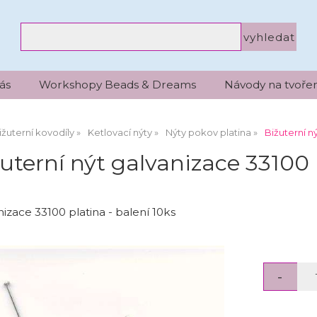
ás
Workshopy Beads & Dreams
Návody na tvořen
ižuterní kovodíly
Ketlovací nýty
Nýty pokov platina
Bižuterní n
uterní nýt galvanizace 33100 
nizace 33100 platina - balení 10ks