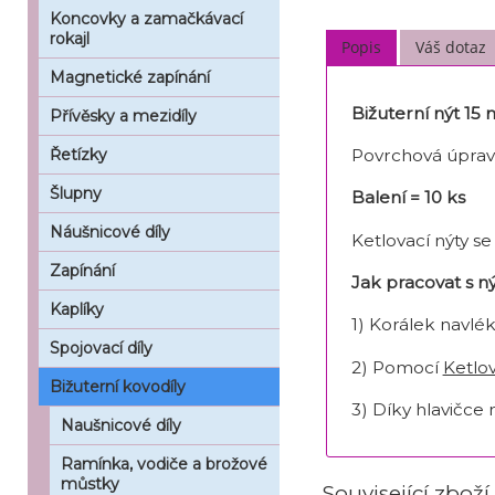
Koncovky a zamačkávací
rokajl
Popis
Váš dotaz
Magnetické zapínání
Bižuterní nýt 15
Přívěsky a mezidíly
Povrchová úprav
Řetízky
Šlupny
Balení = 10 ks
Náušnicové díly
Ketlovací nýty s
Zapínání
Jak pracovat s 
Kaplíky
1) Korálek navlé
Spojovací díly
2) Pomocí
Ketlov
Bižuterní kovodíly
3) Díky hlavičce
Naušnicové díly
Ramínka, vodiče a brožové
můstky
Související zboží