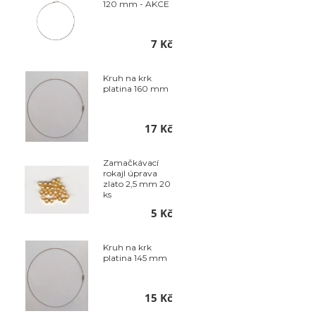
120 mm - AKCE
7 Kč
Kruh na krk
platina 160 mm
17 Kč
Zamačkávací
rokajl úprava
zlato 2,5 mm 20
ks
5 Kč
Kruh na krk
platina 145 mm
15 Kč