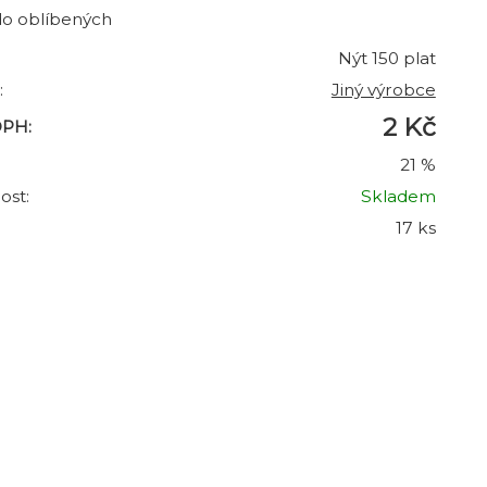
do oblíbených
Nýt 150 plat
:
Jiný výrobce
2 Kč
DPH:
21 %
ost:
Skladem
17 ks