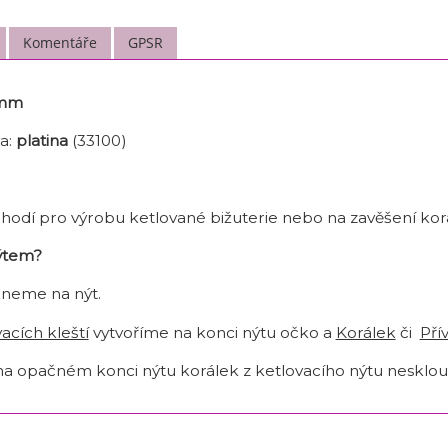
Komentáře
GPSR
 mm
a:
platina
(33100)
e hodí pro výrobu ketlované bižuterie nebo na zavěšení korá
nýtem?
kneme na nýt.
acích kleští
vytvoříme na konci nýtu očko a
Korálek
či
Pří
 na opačném konci nýtu korálek z ketlovacího nýtu nesklou