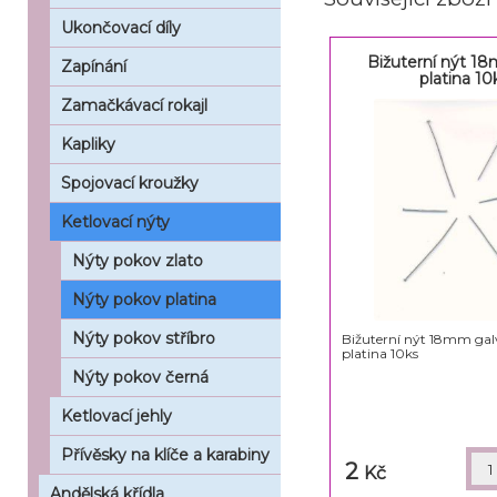
Ukončovací díly
Bižuterní nýt 1
Zapínání
platina 10
Zamačkávací rokajl
Kapliky
Spojovací kroužky
Ketlovací nýty
Nýty pokov zlato
Nýty pokov platina
Nýty pokov stříbro
Bižuterní nýt 18mm gal
platina 10ks
Nýty pokov černá
Ketlovací jehly
Přívěsky na klíče a karabiny
2
Kč
Andělská křídla