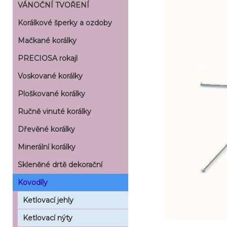
VÁNOČNÍ TVOŘENÍ
Korálkové šperky a ozdoby
Mačkané korálky
PRECIOSA rokajl
Voskované korálky
Ploškované korálky
Ručně vinuté korálky
Dřevěné korálky
Minerální korálky
Skleněné drtě dekorační
Kovodíly
Ketlovací jehly
Ketlovací nýty