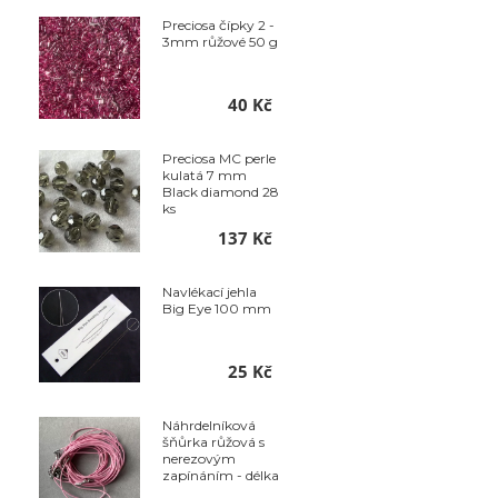
Preciosa čípky 2 -
3mm růžové 50 g
40 Kč
Preciosa MC perle
kulatá 7 mm
Black diamond 28
ks
137 Kč
Navlékací jehla
Big Eye 100 mm
25 Kč
Náhrdelníková
šňůrka růžová s
nerezovým
zapínáním - délka
50 cm - balení 10