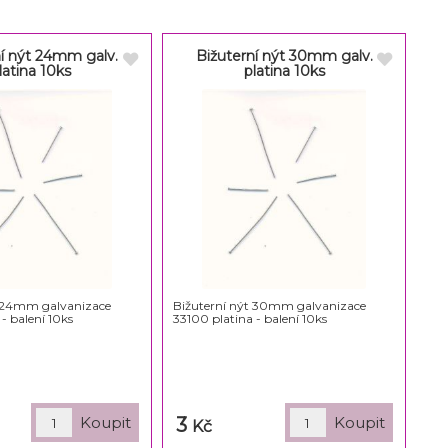
ní nýt 24mm galv.
Bižuterní nýt 30mm galv.
latina 10ks
platina 10ks
t 24mm galvanizace
Bižuterní nýt 30mm galvanizace
- balení 10ks
33100 platina - balení 10ks
3
Kč