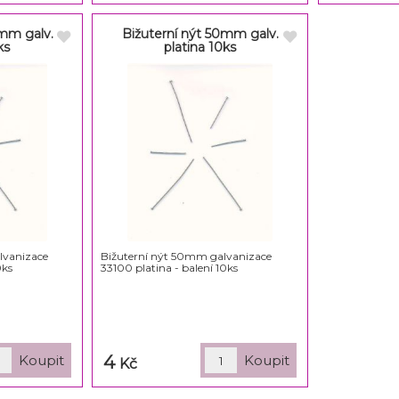
0mm galv.
Bižuterní nýt 50mm galv.
ks
platina 10ks
lvanizace
Bižuterní nýt 50mm galvanizace
0ks
33100 platina - balení 10ks
4
Kč