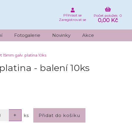
Přihlásit se
Počet položek: 0
0,00 Kč
Zaregistrovat se
í
Fotogalerie
Novinky
Akce
ýt 15mm galv. platina 10ks
platina - balení 10ks
ks