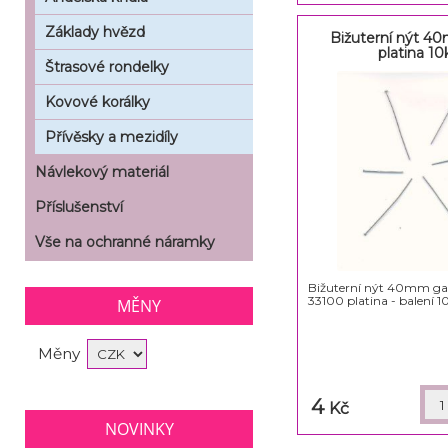
Základy hvězd
Bižuterní nýt 4
platina 10
Štrasové rondelky
Kovové korálky
Přívěsky a mezidíly
Návlekový materiál
Příslušenství
Vše na ochranné náramky
Bižuterní nýt 40mm ga
33100 platina - balení 1
MĚNY
Měny
4
Kč
NOVINKY