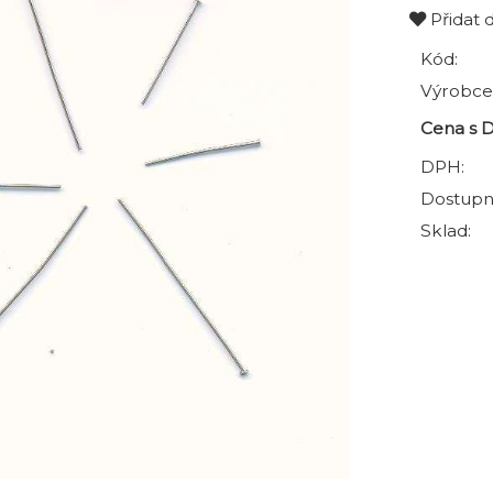
Přidat 
Kód:
Výrobce
Cena s 
DPH:
Dostupn
Sklad: