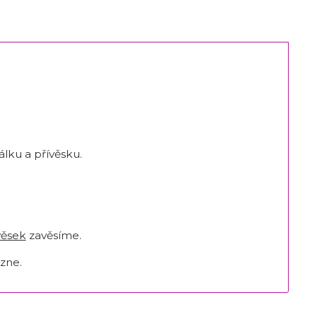
lku a přívěsku.
věsek
zavěsíme.
zne.