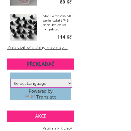
80 Kč
ks
Mix - Preciosa MC
perle kulatá 7-9
mm Jet 28 ks
I.+II.jakost
114 Kč
Zobrazit všechny novinky ...
PŘEKLADAČ
Powered by
Translate
AKCE
Kruh na krk zlatý