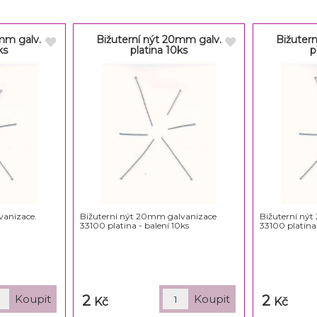
8mm galv.
Bižuterní nýt 20mm galv.
Bižuter
ks
platina 10ks
p
vanizace.
Bižuterní nýt 20mm galvanizace
Bižuterní ný
33100 platina - balení 10ks
33100 platina 
2
2
Kč
Kč