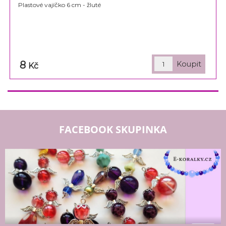
Plastové vajíčko 6 cm - žluté
8
Kč
FACEBOOK SKUPINKA