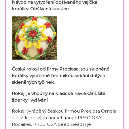
Návod na vytvoření obšívaného vají
čka
korálky:
Obšívaná kraslice
Český rokajl od firmy Preciosa jsou skleněné
korálky vyráběné technikou sekání dutých
skleněných tyčinek.
Rokajl je vhodný na klasické navlékání, šité
šperky i vyšívání.
Rokajl vyráběný českou firmou Preciosa Ornela,
a. s. v Jizerských horách (angl. PRECIOSA
Rocailles, PRECIOSA Seed Beads) je