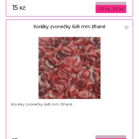
15
varianty
Kč
10 ks, 20 ks
Korálky zvonečky 6x8 mm žíhané
Korálky zvonečky 6x8 mm žíhané