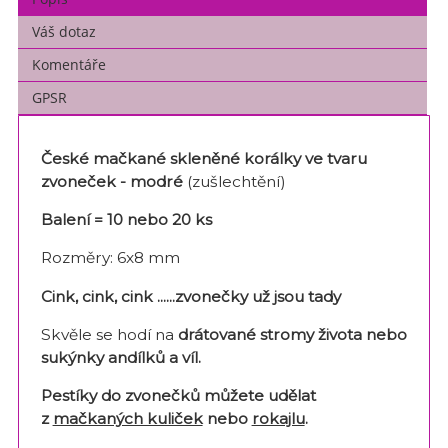
Váš dotaz
Komentáře
GPSR
České mačkané skleněné korálky ve tvaru
zvoneček -
modré
(zušlechtění)
Balení = 10 nebo 20 ks
Rozměry: 6x8 mm
Cink, cink, cink ......zvonečky už jsou tady
Skvěle se hodí na
drátované stromy života nebo
sukýnky andílků a víl.
Pestíky do zvonečků můžete udělat
z
mačkaných kuliček
nebo
rokajlu
.