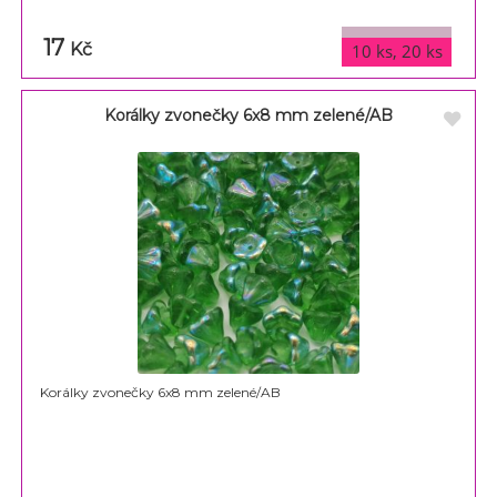
17
varianty
Kč
10 ks, 20 ks
Korálky zvonečky 6x8 mm zelené/AB
Korálky zvonečky 6x8 mm zelené/AB