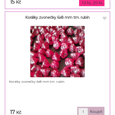
15
varianty
Kč
10 ks, 20 ks
Korálky zvonečky 6x8 mm tm. rubín
Korálky zvonečky 6x8 mm tm. rubín
17
Kč