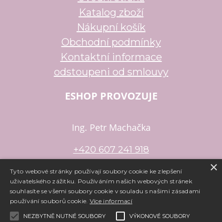
Katalog zboží
Nákupní košík
Obchodní podmínky
Kontaktní informace
odstoupeni od smlouvy
ESHOP PROVOZUJE
Ing. Petr Machačka
+420 607 241 918
×
petr.machacka@email.cz
Tyto webové stránky používají soubory cookie ke zlepšení
uživatelského zážitku. Používáním našich webových stránek
souhlasíte se všemi soubory cookie v souladu s našimi zásadami
používání souborů cookie.
Více informací
Copyright ©
www.e-koralky.cz
,
provozováno na systému
tvorba
e-shopu
a
pronájem e-shopu
Shop5.cz
NEZBYTNĚ NUTNÉ SOUBORY
VÝKONOVÉ SOUBORY