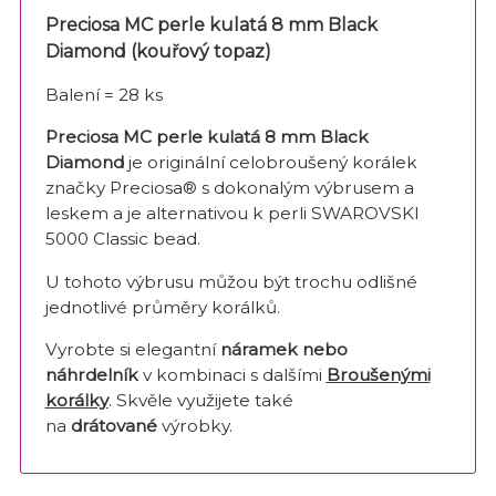
Preciosa MC perle kulatá 8 mm Black
Diamond (kouřový topaz)
Balení = 28 ks
Preciosa MC perle kulatá 8 mm Black
Diamond
je originální celobroušený korálek
značky Preciosa® s dokonalým výbrusem a
leskem a je alternativou k perli SWAROVSKI
5000 Classic bead.
U tohoto výbrusu můžou být trochu odlišné
jednotlivé průměry korálků.
Vyrobte si elegantní
náramek nebo
náhrdelník
v kombinaci s dalšími
Broušenými
korálky
. Skvěle využijete také
na
drátované
výrobky.