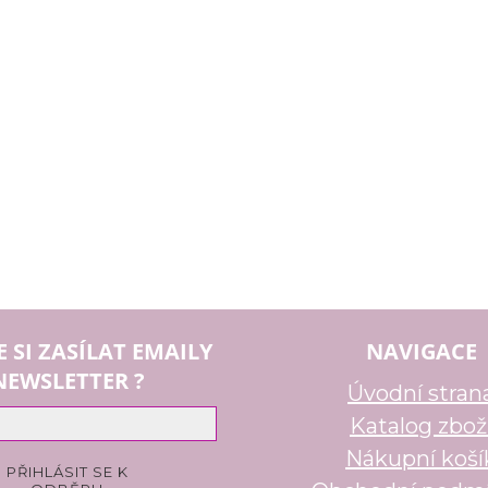
E SI ZASÍLAT EMAILY
NAVIGACE
NEWSLETTER ?
Úvodní stran
Katalog zbož
Nákupní koší