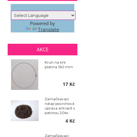
Powered by
Translate
AKCE
Kruh na krk
platina 160 mm
17 Kč
Zamačkávací
rokajl povrchová
úprava antracit s
patinou 20ks
4 Kč
Zamačkávací