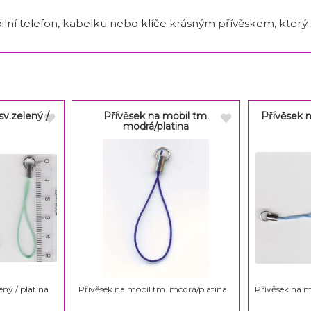
ilní telefon, kabelku nebo klíče krásným přívěskem, který s
sv.zelený /
Přívěsek na mobil tm.
Přívěsek n
modrá/platina
ený / platina
Přívěsek na mobil tm. modrá/platina
Přívěsek na m