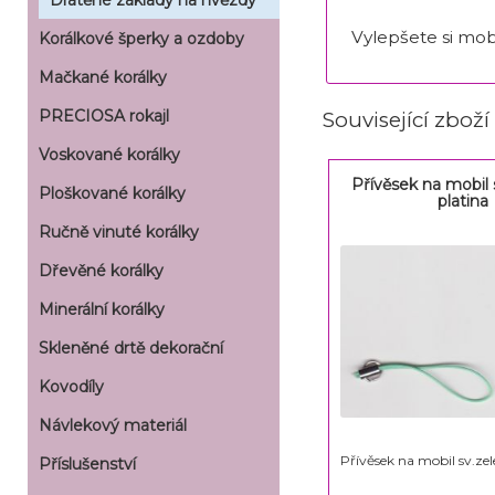
Drátěné základy na hvězdy
Vylepšete si mob
Korálkové šperky a ozdoby
Mačkané korálky
PRECIOSA rokajl
Související zboží
Voskované korálky
Přívěsek na mobil 
Ploškované korálky
platina
Ručně vinuté korálky
Dřevěné korálky
Minerální korálky
Skleněné drtě dekorační
Kovodíly
Návlekový materiál
Přívěsek na mobil sv.zel
Příslušenství