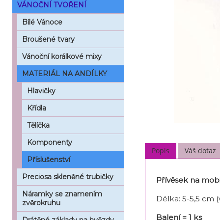
VÁNOČNÍ TVOŘENÍ
Bílé Vánoce
Broušené tvary
Vánoční korálkové mixy
MATERIÁL NA ANDÍLKY
Hlavičky
Křídla
Tělíčka
Komponenty
Popis
Váš dotaz
Příslušenství
Preciosa skleněné trubičky
Přívěsek na mobil
Náramky se znamením
Délka: 5-5,5 cm 
zvěrokruhu
Balení = 1 ks