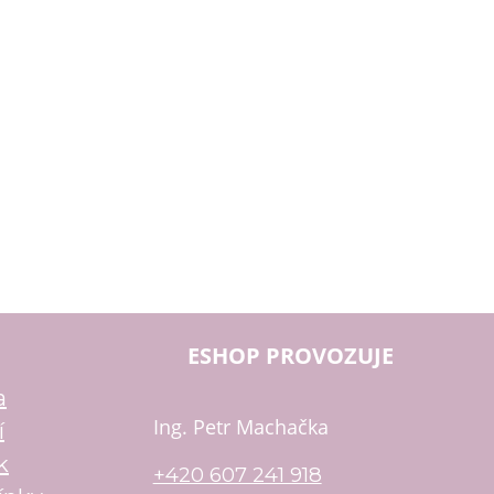
ESHOP PROVOZUJE
a
Ing. Petr Machačka
í
k
+420 607 241 918