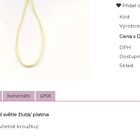
Přidat 
Kód:
Výrobce
Cena s 
DPH:
Dostupn
Sklad:
Komentáře
GPSR
 světle žlutá/ platina
(včetně kroužku)