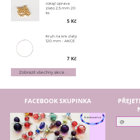
rokajl úprava
zlato 2,5 mm 20
ks
5 Kč
Kruh na krk zlatý
120 mm - AKCE
7 Kč
Zobrazit všechny akce ...
FACEBOOK SKUPINKA
PŘEJET