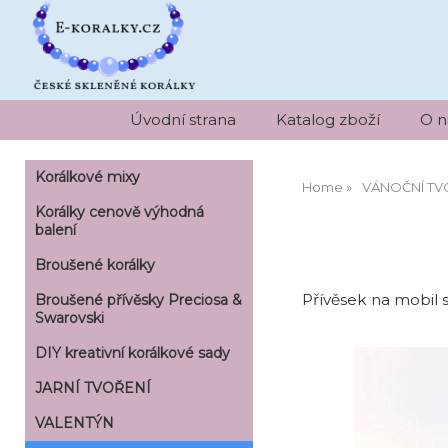
Úvodní strana
Katalog zboží
O n
Korálkové mixy
Home
VÁNOČNÍ TV
Korálky cenově výhodná
balení
Broušené korálky
Přívěsek na mobil sv
Broušené přívěsky Preciosa &
Swarovski
DIY kreativní korálkové sady
JARNÍ TVOŘENÍ
VALENTÝN