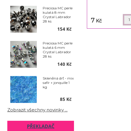
Preciosa MC perle
kulatá 8 mm
Crystal Labrador
7
Kč
28 ks
154 Kč
Preciosa MC perle
kulatá 6 mm
Crystal Labrador
28 ks
140 Kč
Skleněná drť - mix
safír + jonquille 1
kg
85 Kč
Zobrazit všechny novinky ...
PŘEKLADAČ