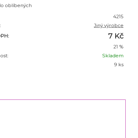
do oblíbených
4215
:
Jiný výrobce
7 Kč
DPH:
21 %
ost:
Skladem
9 ks