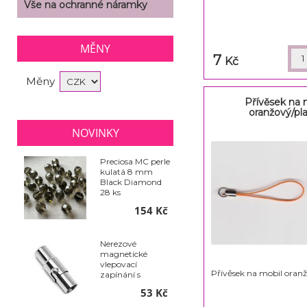
Vše na ochranné náramky
MĚNY
7
Kč
Měny
Přívěsek na 
oranžový/pla
NOVINKY
Preciosa MC perle
kulatá 8 mm
Black Diamond
28 ks
154 Kč
Nerezové
magnetické
vlepovací
Přívěsek na mobil oranž
zapínání s
pojistkou - Ø 6 x
53 Kč
18 mm