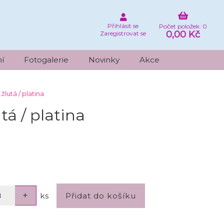
Přihlásit se
Počet položek: 0
0,00 Kč
Zaregistrovat se
í
Fotogalerie
Novinky
Akce
žlutá / platina
tá / platina
ks