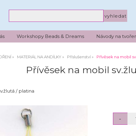
ás
Workshopy Beads & Dreams
Návody na tvořen
OŘENÍ
MATERIÁL NA ANDÍLKY
Příslušenství
Přívěsek na mobil sv.
Přívěsek na mobil sv.žlu
.žlutá / platina