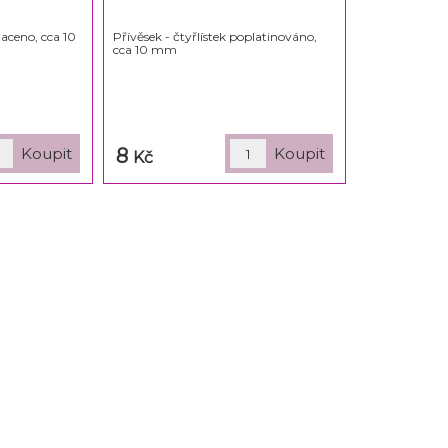
laceno, cca 10
Přívěsek - čtyřlístek poplatinováno,
cca 10 mm
8
Kč