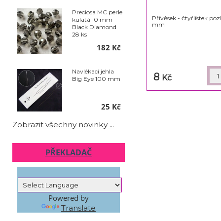
Preciosa MC perle
Přívěsek - čtyřlístek poz
kulatá 10 mm
mm
Black Diamond
28 ks
182 Kč
Navlékací jehla
8
Kč
Big Eye 100 mm
25 Kč
Zobrazit všechny novinky ...
PŘEKLADAČ
Powered by
Translate