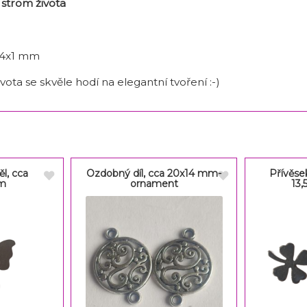
 strom života
14x1 mm
vota se skvěle hodí na elegantní tvoření :-)
ěl, cca
Ozdobný díl, cca 20x14 mm-
Přívěsek
mm
ornament
13