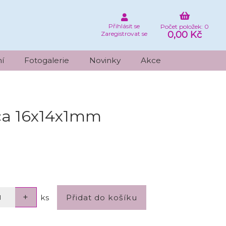
Přihlásit se
Počet položek: 0
0,00 Kč
Zaregistrovat se
í
Fotogalerie
Novinky
Akce
cca 16x14x1mm
ks