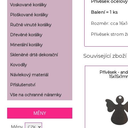
Přívěsek ocelový
Voskované korálky
Balení = 1 ks
Ploškované korálky
Rozměr: cca 16x
Ručně vinuté korálky
Přívěsek strom ži
Dřevěné korálky
Minerální korálky
Skleněné drtě dekorační
Související zboží
Kovodíly
Přívěsek - and
Návlekový materiál
15x15x1
Příslušenství
Vše na ochranné náramky
MĚNY
Měny