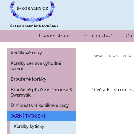
Úvodní strana
Katalog zboží
O n
Korálkové mixy
Home
JARNÍ TVOŘE
Korálky cenově výhodná
balení
Broušené korálky
Přívěsek - strom ž
Broušené přívěsky Preciosa &
Swarovski
DIY kreativní korálkové sady
JARNÍ TVOŘENÍ
Korálky kytičky