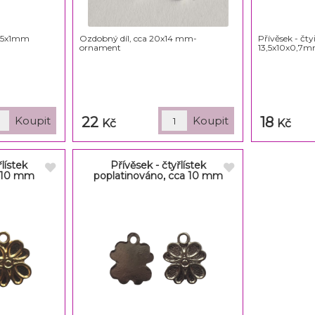
5x15x1mm
Ozdobný díl, cca 20x14 mm-
Přívěsek - čtyř
ornament
13,5x10x0,7
22
18
Kč
Kč
řlístek
Přívěsek - čtyřlístek
a 10 mm
poplatinováno, cca 10 mm