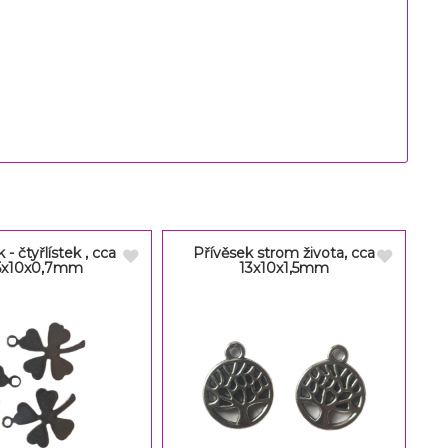
 - čtyřlístek , cca
Přívěsek strom života, cca
,5x10x0,7mm
13x10x1,5mm