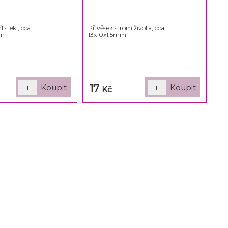
lístek , cca
Přívěsek strom života, cca
mm
13x10x1,5mm
17
Kč