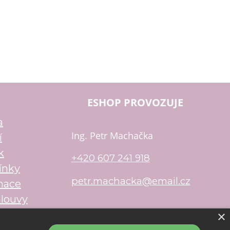
ESHOP PROVOZUJE
a
Ing. Petr Machačka
í
k
+420 607 241 918
ínky
petr.machacka@email.cz
mace
louvy
×
u
Shop5.cz