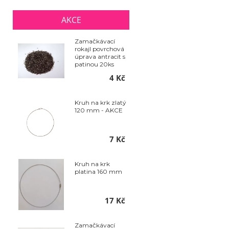
AKCE
Zamačkávací
rokajl povrchová
úprava antracit s
patinou 20ks
4 Kč
Kruh na krk zlatý
120 mm - AKCE
7 Kč
Kruh na krk
platina 160 mm
17 Kč
Zamačkávací