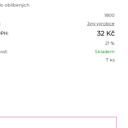
do oblíbených
1800
:
Jiný výrobce
32 Kč
DPH:
21 %
ost:
Skladem
7 ks