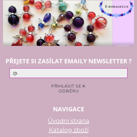
PŘEJETE SI ZASÍLAT EMAILY NEWSLETTER ?
NAVIGACE
Úvodní strana
Katalog zboží