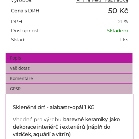
Výrobce:
Firma Petr Machačka
50 Kč
Cena s DPH:
DPH:
21 %
Dostupnost:
Skladem
Sklad:
1 ks
Popis
Váš dotaz
Komentáře
GPSR
Skleněná drť - alabastr+opál 1 KG
Vhodné pro výrobu
barevné keramiky, jako
dekorace interiérů i exteriérů (
náplň do
váziček, aquárií a vitrín)