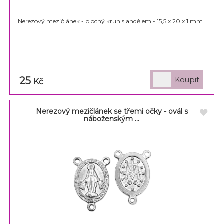
Nerezový mezičlánek - plochý kruh s andělem - 15,5 x 20 x 1 mm
25
Kč
Nerezový mezičlánek se třemi očky - ovál s
náboženským ...