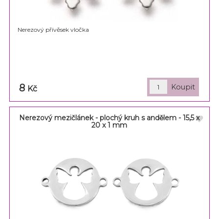
Nerezový přívěsek vločka
8
Kč
Nerezový mezičlánek - plochý kruh s andělem - 15,5 x
20 x 1 mm