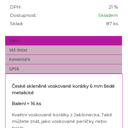
DPH:
21 %
Dostupnost:
Skladem
Sklad:
87 ks
Popis
Váš dotaz
Komentáře
GPSR
České skleněné voskované korálky 6 mm šedé
metalické
Balení = 16 ks
Kvalitní voskované korálky z Jablonecka. Také
můžete znát, jako voskované perličky nebo
perle.