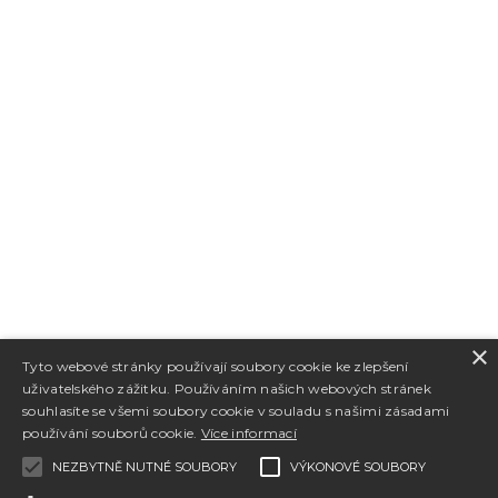
×
Tyto webové stránky používají soubory cookie ke zlepšení
uživatelského zážitku. Používáním našich webových stránek
souhlasíte se všemi soubory cookie v souladu s našimi zásadami
používání souborů cookie.
Více informací
NEZBYTNĚ NUTNÉ SOUBORY
VÝKONOVÉ SOUBORY