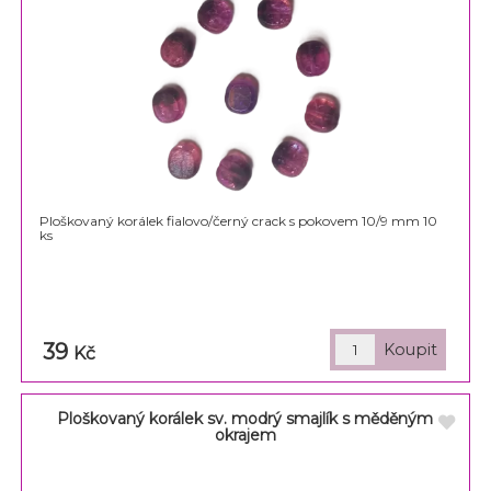
Ploškovaný korálek fialovo/černý crack s pokovem 10/9 mm 10
ks
39
Kč
Ploškovaný korálek sv. modrý smajlík s měděným
okrajem