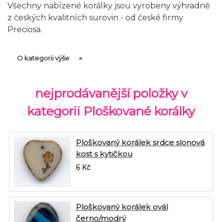
Všechny nabízené korálky jsou vyrobeny výhradně
z českých kvalitních surovin - od české firmy
Preciosa.
O kategorii výše
nejprodávanější položky v
kategorii Ploškované korálky
Ploškovaný korálek srdce slonová
kost s kytičkou
6
Kč
Ploškovaný korálek ovál
černo/modrý