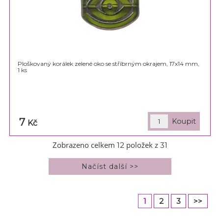
Ploškovaný korálek zelené oko se stříbrným okrajem, 17x14 mm,
1 ks
7
Kč
Zobrazeno celkem
položek z
12
31
1
2
3
>>