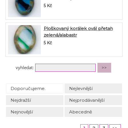
5
Kč
Ploškovaný korálek ovál přetah
zelená/alabastr
5
Kč
vyhledat:
Doporučujeme.
Nejlevnější
Nejdražší
Nejprodávanější
Nejnovější
Abecedně