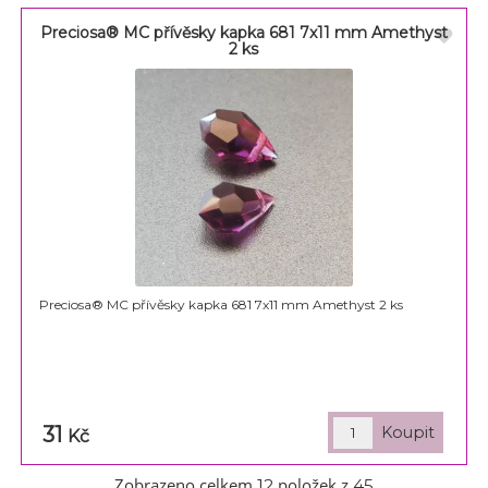
Preciosa® MC přívěsky kapka 681 7x11 mm Amethyst
2 ks
Preciosa® MC přívěsky kapka 681 7x11 mm Amethyst 2 ks
31
Kč
Zobrazeno celkem
položek z
12
45