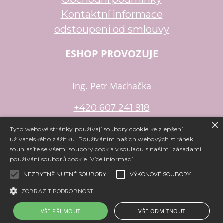
Kontaktní informace
odstoupeni od smlouvy
ESHOP PROVOZUJE
Ing. Petr Machačka
+420 607 241 918
×
petr.machacka@email.cz
Tyto webové stránky používají soubory cookie ke zlepšení
uživatelského zážitku. Používáním našich webových stránek
souhlasíte se všemi soubory cookie v souladu s našimi zásadami
používání souborů cookie.
Více informací
Copyright ©
www.e-koralky.cz
,
provozováno na systému
tvorba
NEZBYTNĚ NUTNÉ SOUBORY
VÝKONOVÉ SOUBORY
e-shopu
a
pronájem e-shopu
Shop5.cz
ZOBRAZIT PODROBNOSTI
VŠE PŘIJMOUT
VŠE ODMÍTNOUT