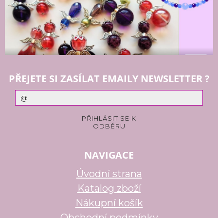
PŘEJETE SI ZASÍLAT EMAILY NEWSLETTER ?
NAVIGACE
Úvodní strana
Katalog zboží
Nákupní košík
Obchodní podmínky