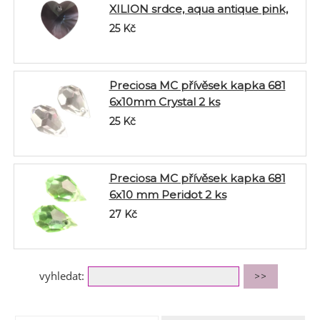
XILION srdce, aqua antique pink,
14,4x14mm
25
Kč
Preciosa MC přívěsek kapka 681
6x10mm Crystal 2 ks
25
Kč
Preciosa MC přívěsek kapka 681
6x10 mm Peridot 2 ks
27
Kč
vyhledat: