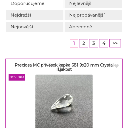
Doporučujeme.
Nejlevnější
Nejdražší
Nejprodávanější
Nejnovější
Abecedně
1
2
3
4
>>
Preciosa MC přívěsek kapka 681 9x20 mm Crystal
II.jakost