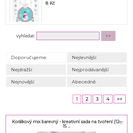
8
Kč
vyhledat:
Doporučujeme.
Nejlevnější
Nejdražší
Nejprodávanější
Nejnovější
Abecedně
1
2
3
4
>>
Korálkový mix barevný - kreativní sada na tvoření (12-
15 ...