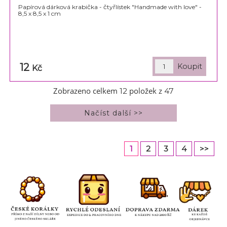
Papírová dárková krabička - čtyřlístek "Handmade with love" -
8,5 x 8,5 x 1 cm
12
Kč
Zobrazeno celkem
položek z
12
47
1
2
3
4
>>