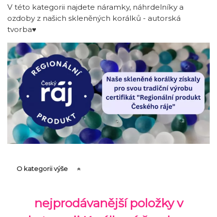
V této kategorii najdete náramky, náhrdelníky a
ozdoby z našich skleněných korálků - autorská
tvorba♥
O kategorii výše
nejprodávanější položky v