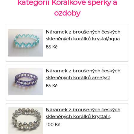
kategorii Korálkové šperky a
ozdoby
Náramek z broušených českých
skleněných korálků krystal/aqua
85
Kč
Náramek z broušených českých
skleněných korálků ametyst
85
Kč
Náramek z broušených českých
skleněných korálků krystal s
pokovem
100
Kč