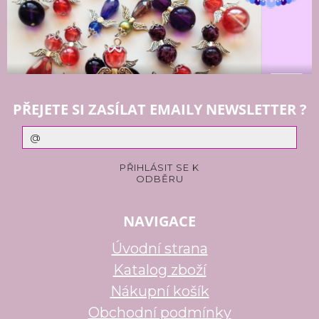
PŘEJETE SI ZASÍLAT EMAILY NEWSLETTER ?
NAVIGACE
Úvodní strana
Katalog zboží
Nákupní košík
Obchodní podmínky