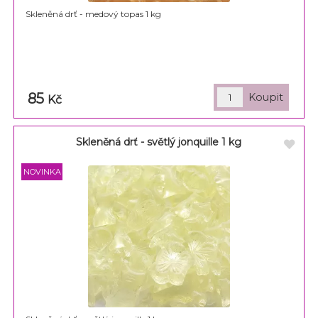
Skleněná drť - medový topas 1 kg
85
Kč
Skleněná drť - světlý jonquille 1 kg