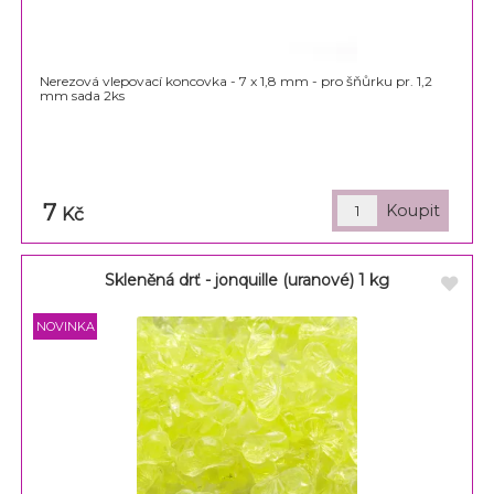
Nerezová vlepovací koncovka - 7 x 1,8 mm - pro šňůrku pr. 1,2
mm sada 2ks
7
Kč
Skleněná drť - jonquille (uranové) 1 kg