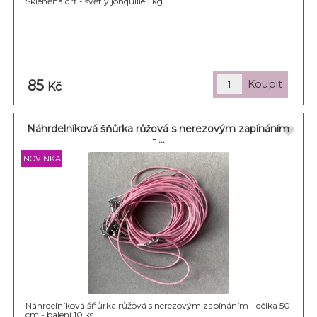
Skleněná drť - světlý jonquille 1 kg
85
Kč
Náhrdelníková šňůrka růžová s nerezovým zapínáním
- ...
Náhrdelníková šňůrka růžová s nerezovým zapínáním - délka 50
cm - balení 10 ks