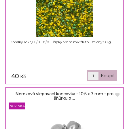
Korálky rokajl 11/0 - 8/0 + čípky 5mm mix žluto - zelený 50 g
40
Kč
Nerezová vlepovací koncovka - 10,5 x 7 mm - pro
šňůrku o ...