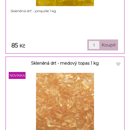
Skleněná drť - jonquille 1 kg
85
Kč
Skleněná drť - medový topas 1 kg