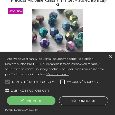
Preciosa MC perle kulatá 7 mm Jet + zušlechtění 28
ks
×
Tyto webové stránky používají soubory cookie ke zlepšení
uživatelského zážitku. Používáním našich webových stránek
Preciosa MC perle kulatá 7 mm Jet + zušlechtění 28 ks
souhlasíte se všemi soubory cookie v souladu s našimi zásadami
používání souborů cookie.
Více informací
NEZBYTNĚ NUTNÉ SOUBORY
VÝKONOVÉ SOUBORY
ZOBRAZIT PODROBNOSTI
147
Kč
VŠE PŘIJMOUT
VŠE ODMÍTNOUT
POWERED BY COOKIESCRIPT
Preciosa MC perle kulatá 6 mm Jet + zušlechtění 28
ks