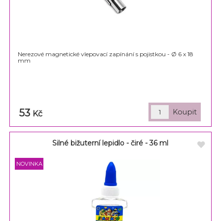
Nerezové magnetické vlepovací zapínání s pojistkou - Ø 6 x 18
mm
53
Kč
Silné bižuterní lepidlo - čiré - 36 ml