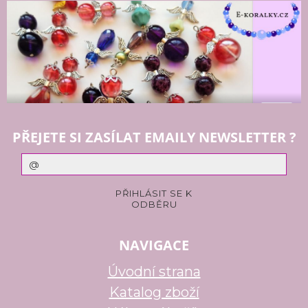
PŘEJETE SI ZASÍLAT EMAILY NEWSLETTER ?
NAVIGACE
Úvodní strana
Katalog zboží