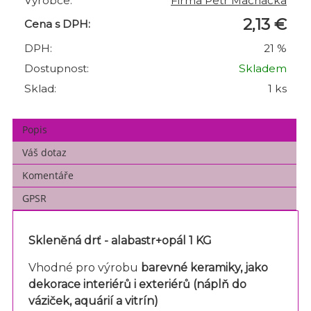
Výrobce:
Firma Petr Machačka
2,13 €
Cena s DPH:
DPH:
21 %
Dostupnost:
Skladem
Sklad:
1 ks
Popis
Váš dotaz
Komentáře
GPSR
Skleněná drť - alabastr+opál 1 KG
Vhodné pro výrobu
barevné keramiky, jako
dekorace interiérů i exteriérů (
náplň do
váziček, aquárií a vitrín)