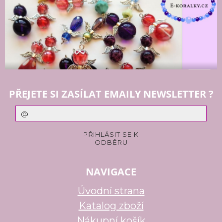
PŘEJETE SI ZASÍLAT EMAILY NEWSLETTER ?
NAVIGACE
Úvodní strana
Katalog zboží
Nákupní košík