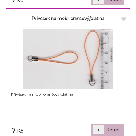
Kč
Přívěsek na mobil oranžový/platina
Přívěsek na mobil oranžový/platina
7
Kč