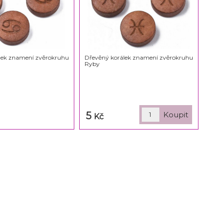
lek znamení zvěrokruhu
Dřevěný korálek znamení zvěrokruhu
Ryby
5
Kč