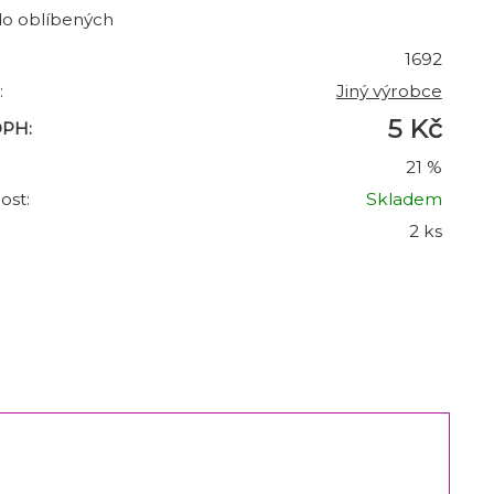
do oblíbených
1692
:
Jiný výrobce
5 Kč
DPH:
21 %
ost:
Skladem
2 ks