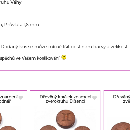
ruhu Váhy
, Průvlak: 1,6 mm
í. Dodaný kus se může mírně lišit odstínem barvy a velikostí.
pěchů ve Vašem korálkování .
 znamení
Dřevěný korálek znamení
Dřevěný
odnář
zvěrokruhu Blíženci
zvě