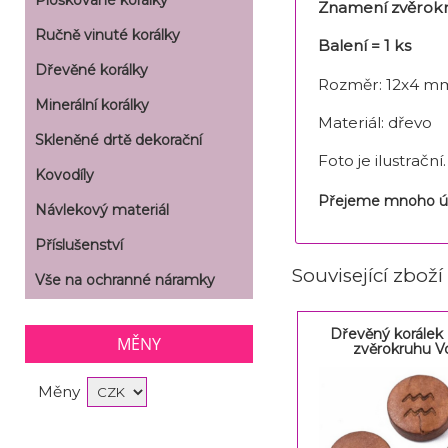
Ploškované korálky
Znamení zvěrok
Ručně vinuté korálky
Balení = 1 ks
Dřevěné korálky
Rozměr: 12x4 mm
Minerální korálky
Materiál: dřevo
Skleněné drtě dekorační
Foto je ilustračn
Kovodíly
Přejeme mnoho ús
Návlekový materiál
Příslušenství
Související zboží
Vše na ochranné náramky
Dřevěný korálek
MĚNY
zvěrokruhu V
Měny