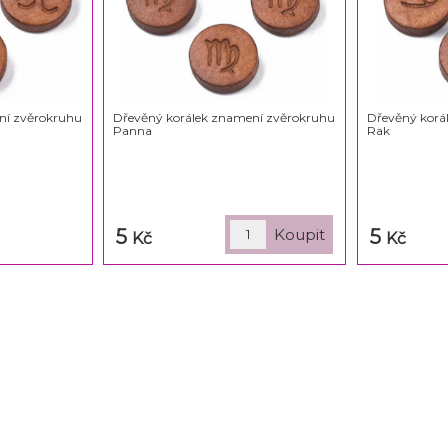
ní zvěrokruhu
Dřevěný korálek znamení zvěrokruhu
Dřevěný korá
Panna
Rak
5
5
Kč
Kč