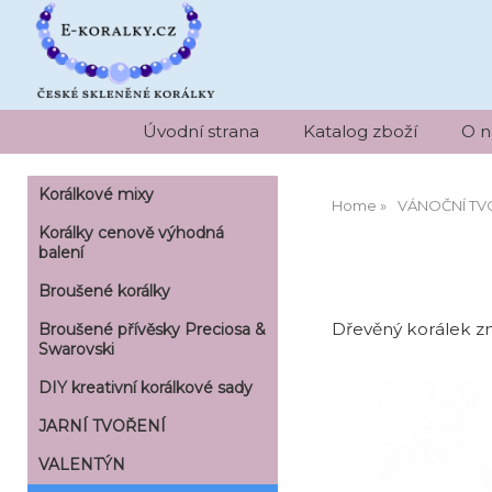
Úvodní strana
Katalog zboží
O n
Korálkové mixy
Home
VÁNOČNÍ TV
Korálky cenově výhodná
balení
Broušené korálky
Dřevěný korálek z
Broušené přívěsky Preciosa &
Swarovski
DIY kreativní korálkové sady
JARNÍ TVOŘENÍ
VALENTÝN