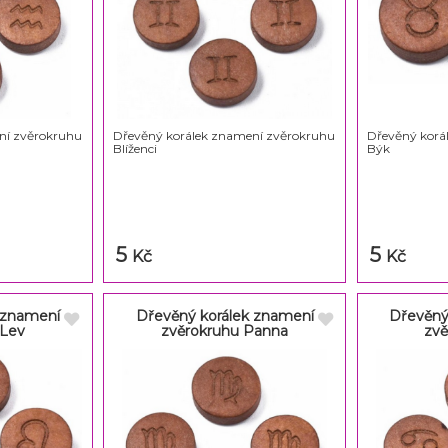
ní zvěrokruhu
Dřevěný korálek znamení zvěrokruhu
Dřevěný korá
Blíženci
Býk
5
5
Kč
Kč
 znamení
Dřevěný korálek znamení
Dřevěný
 Lev
zvěrokruhu Panna
zvě