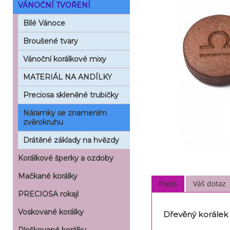
VÁNOČNÍ TVOŘENÍ
Bílé Vánoce
Broušené tvary
Vánoční korálkové mixy
MATERIÁL NA ANDÍLKY
Preciosa skleněné trubičky
Náramky se znamením
zvěrokruhu
Drátěné základy na hvězdy
Korálkové šperky a ozdoby
Mačkané korálky
Popis
Váš dotaz
PRECIOSA rokajl
Voskované korálky
Dřevěný korálek 