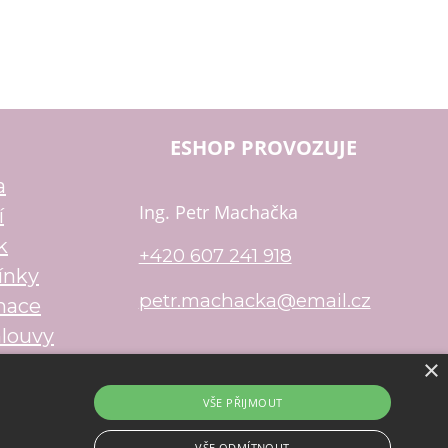
ESHOP PROVOZUJE
a
Ing. Petr Machačka
í
k
+420 607 241 918
ínky
petr.machacka@email.cz
mace
louvy
×
u
Shop5.cz
VŠE PŘIJMOUT
VŠE ODMÍTNOUT