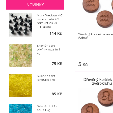
NOVINKY
Mix - Preciosa MC
perle kulatá 7-9
mm Jet 28 ks
I.+II.jakost
114 Kč
Dřevěný korálek zname
Vodnář
Skleněná drť -
olivín + rozalín 1
kg
75 Kč
5
Kč
Skleněná drť -
Dřevěný korálek
jonquille 1 kg
zvěrokruhu
85 Kč
Skleněná drť -
aqua 1 kg