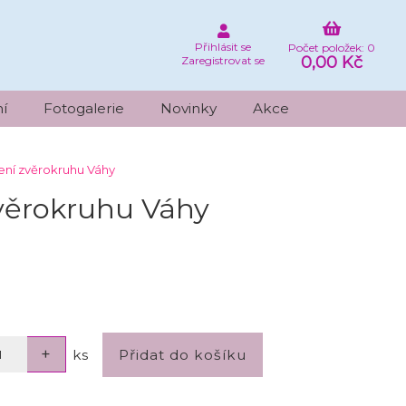
Přihlásit se
Počet položek: 0
0,00 Kč
Zaregistrovat se
í
Fotogalerie
Novinky
Akce
ní zvěrokruhu Váhy
věrokruhu Váhy
ks