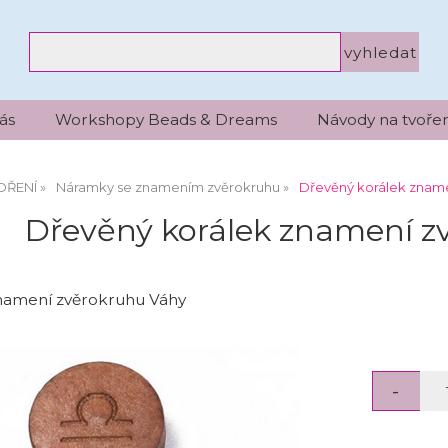
ás
Workshopy Beads & Dreams
Návody na tvořen
OŘENÍ
Náramky se znamením zvěrokruhu
Dřevěný korálek zname
Dřevěný korálek znamení z
namení zvěrokruhu Váhy