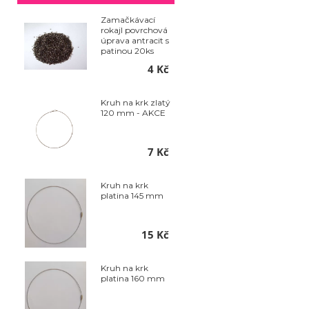
Zamačkávací
rokajl povrchová
úprava antracit s
patinou 20ks
4 Kč
Kruh na krk zlatý
120 mm - AKCE
7 Kč
Kruh na krk
platina 145 mm
15 Kč
Kruh na krk
platina 160 mm