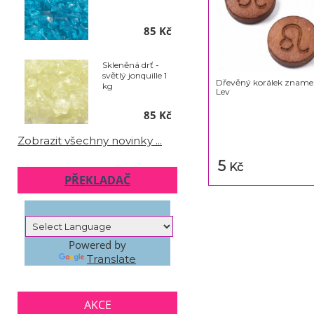
85 Kč
Skleněná drť -
světlý jonquille 1
Dřevěný korálek zname
kg
Lev
85 Kč
Zobrazit všechny novinky ...
5
Kč
PŘEKLADAČ
Powered by
Translate
AKCE