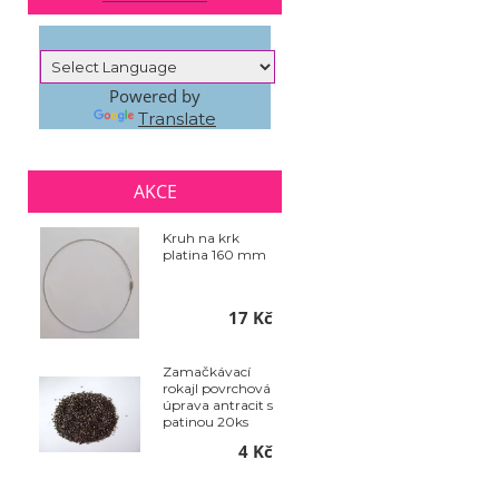
Powered by
Translate
AKCE
Kruh na krk
platina 160 mm
17 Kč
Zamačkávací
rokajl povrchová
úprava antracit s
patinou 20ks
4 Kč