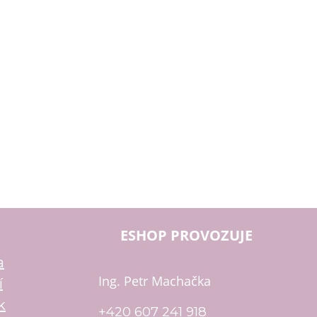
ESHOP PROVOZUJE
a
Ing. Petr Machačka
í
k
+420 607 241 918