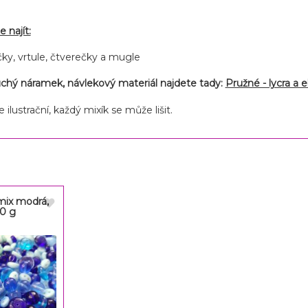
 najít:
čky, vrtule, čtverečky a mugle
uchý náramek, návlekový materiál najdete tady:
Pružné - lycra a 
 ilustrační, každý mixík se může lišit.
mix modrá,
50 g