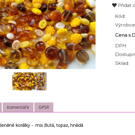
Přidat 
Kód:
Výrobce
Cena s 
DPH:
Dostupn
Sklad:
Komentáře
GPSR
eněné korálky - mix žlutá, topaz, hnědá