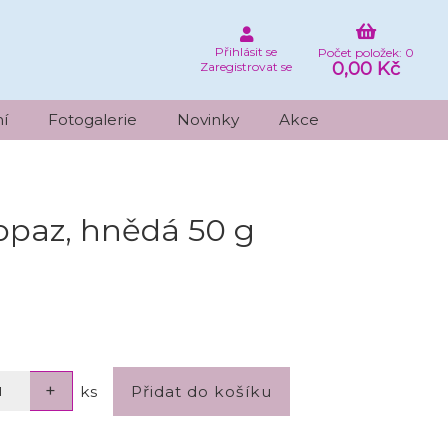
Přihlásit se
Počet položek: 0
0,00 Kč
Zaregistrovat se
í
Fotogalerie
Novinky
Akce
opaz, hnědá 50 g
ks