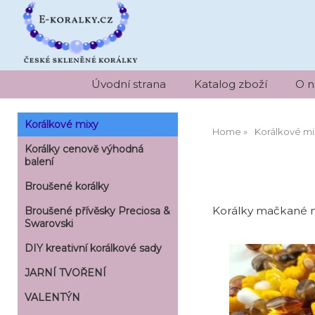
Úvodní strana
Katalog zboží
O n
Korálkové mixy
Home
Korálkové mi
Korálky cenově výhodná
balení
Broušené korálky
Korálky mačkané mix
Broušené přívěsky Preciosa &
Swarovski
DIY kreativní korálkové sady
JARNÍ TVOŘENÍ
VALENTÝN