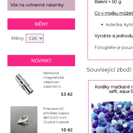
Balení = 50 g
Vše na ochranné náramky
Co v mixíku můžete
MĚNY
kolečka, kyti
Vyrobte si jednod
Měny
Fotografie je pouze
NOVINKY
Související zboží
Nerezové
magnetické
vlepovací
zapínání s
Korálky mačkané 
pojistkou - Ø 6 x
safír, aqua 
53 Kč
18 mm
Preciosa MC
přívěsek kapka
681 9x20 mm
Crystal II.jakost
10 Kč