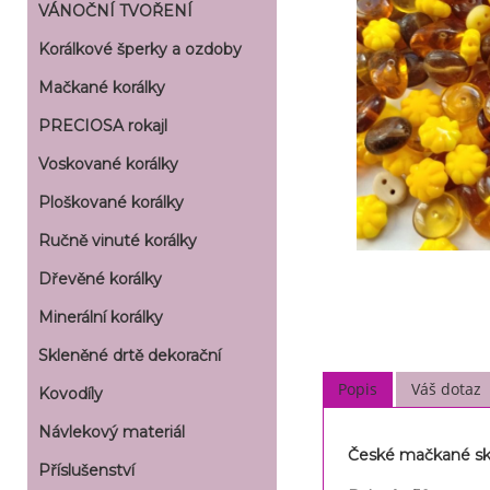
VÁNOČNÍ TVOŘENÍ
Korálkové šperky a ozdoby
Mačkané korálky
PRECIOSA rokajl
Voskované korálky
Ploškované korálky
Ručně vinuté korálky
Dřevěné korálky
Minerální korálky
Skleněné drtě dekorační
Popis
Váš dotaz
Kovodíly
Návlekový materiál
České mačkané skl
Příslušenství