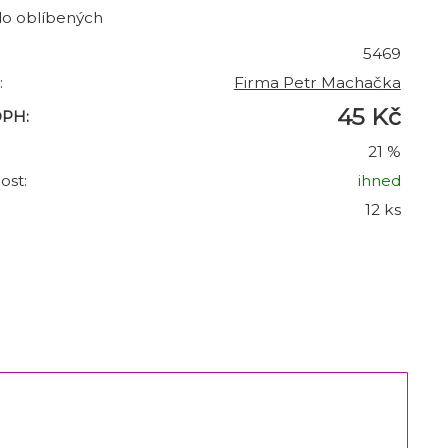
do oblíbených
5469
:
Firma Petr Machačka
45 Kč
DPH:
21 %
ost:
ihned
12 ks