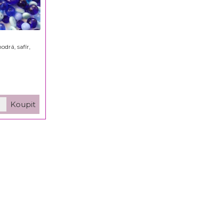
drá, safír,