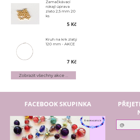
Zamačkávací
rokajl úprava
zlato 2,5 mm 20
ks
5 Kč
Kruh na krk zlatý
120 mm - AKCE
7 Kč
Zobrazit všechny akce ...
FACEBOOK SKUPINKA
PŘEJET