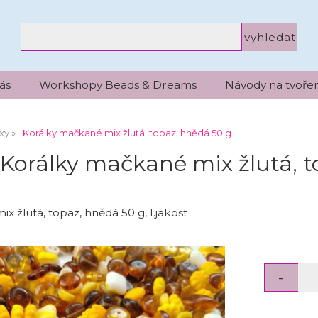
ás
Workshopy Beads & Dreams
Návody na tvořen
xy
Korálky mačkané mix žlutá, topaz, hnědá 50 g
Korálky mačkané mix žlutá, t
 žlutá, topaz, hnědá 50 g, I.jakost