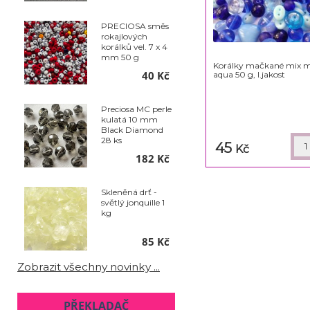
PRECIOSA směs
rokajlových
korálků vel. 7 x 4
mm 50 g
Korálky mačkané mix mo
40 Kč
aqua 50 g, I.jakost
Preciosa MC perle
kulatá 10 mm
Black Diamond
28 ks
45
Kč
182 Kč
Skleněná drť -
světlý jonquille 1
kg
85 Kč
Zobrazit všechny novinky ...
PŘEKLADAČ