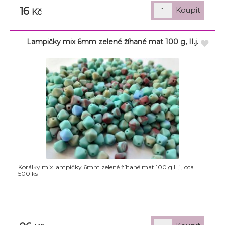
16
Kč
Lampičky mix 6mm zelené žíhané mat 100 g, II.j.
Korálky mix lampičky 6mm zelené žíhané mat 100 g II.j., cca
500 ks