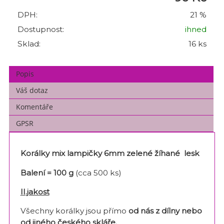
DPH:
21 %
Dostupnost:
ihned
Sklad:
16 ks
Popis
Váš dotaz
Komentáře
GPSR
Korálky mix lampičky 6mm zelené žíhané lesk
Balení = 100 g
(cca 500 ks)
II.jakost
Všechny korálky jsou přímo
od nás z dílny nebo
od jiného českého skláře
.