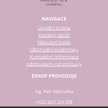
NAVIGACE
Úvodní strana
Katalog zboží
Nákupní košík
Obchodní podmínky
Kontaktní informace
odstoupeni od smlouvy
ESHOP PROVOZUJE
Ing. Petr Machačka
+420 607 241 918