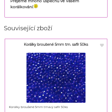
Přejeme mnoho úspěchů ve Vašem
korálkování.
Související zboží
Korálky broušené 5mm tm. safír 50ks
Korálky broušené 5mm tmavý safír 50ks