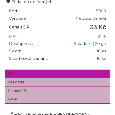
Přidat do oblíbených
Kód:
5900
Výrobce:
Preciosa Ornela
33 Kč
Cena s DPH:
DPH:
21 %
Dostupnost:
Skladem
( 20 g )
Sklad:
10 ks
Sklad všech variant:
10 ks
Popis
Váš dotaz
Komentáře
GPSR
Český skleněný mix korálků PRECIOSA -