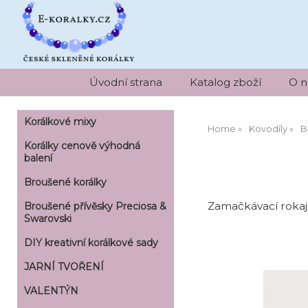
Úvodní strana
Katalog zboží
O n
Korálkové mixy
Home
Kovodíly
B
Korálky cenově výhodná
balení
Broušené korálky
Zamačkávací rokajl
Broušené přívěsky Preciosa &
Swarovski
DIY kreativní korálkové sady
JARNÍ TVOŘENÍ
VALENTÝN