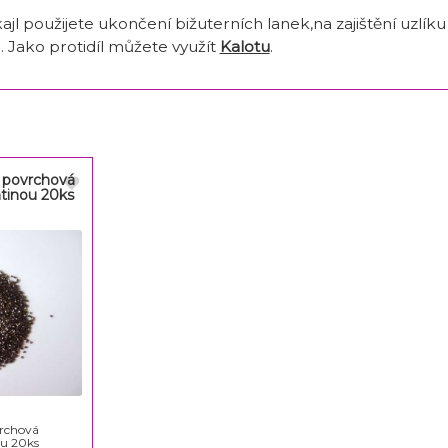
jl použijete ukončení bižuterních lanek,na zajištění uzlík
. Jako protidíl můžete využít
Kalotu
.
l povrchová
atinou 20ks
vrchová
ou 20ks