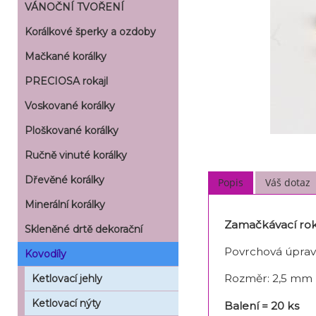
VÁNOČNÍ TVOŘENÍ
Korálkové šperky a ozdoby
Mačkané korálky
PRECIOSA rokajl
Voskované korálky
Ploškované korálky
Ručně vinuté korálky
Dřevěné korálky
Popis
Váš dotaz
Minerální korálky
Zamačkávací rok
Skleněné drtě dekorační
Povrchová úprav
Kovodíly
Rozměr: 2,5 mm
Ketlovací jehly
Ketlovací nýty
Balení = 20 ks