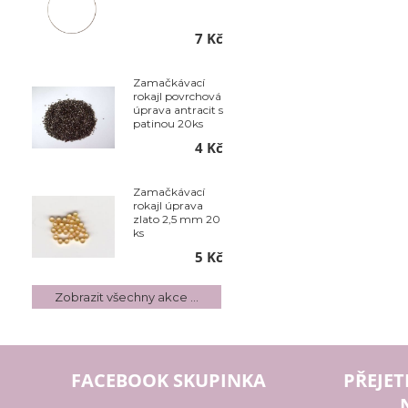
7 Kč
Zamačkávací
rokajl povrchová
úprava antracit s
patinou 20ks
4 Kč
Zamačkávací
rokajl úprava
zlato 2,5 mm 20
ks
5 Kč
Zobrazit všechny akce ...
FACEBOOK SKUPINKA
PŘEJET