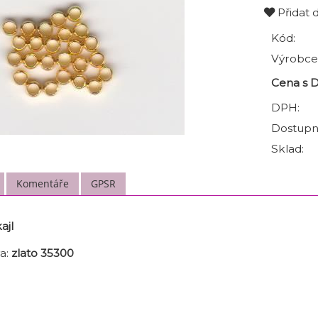
Přidat 
Kód:
Výrobce
Cena s 
DPH:
Dostupn
Sklad:
Komentáře
GPSR
ajl
a:
zlato 35300