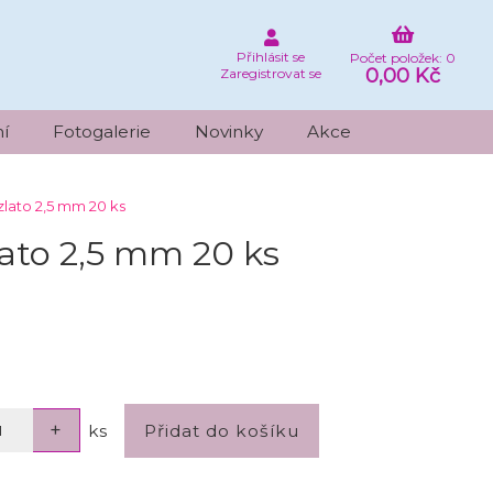
Přihlásit se
Počet položek: 0
0,00 Kč
Zaregistrovat se
í
Fotogalerie
Novinky
Akce
zlato 2,5 mm 20 ks
ato 2,5 mm 20 ks
ks