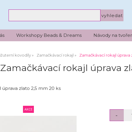
ás
Workshopy Beads & Dreams
Návody na tvořen
ižuterní kovodíly
Zamačkávací rokajl
Zamačkávací rokajl úprava 
Zamačkávací rokajl úprava zl
 úprava zlato 2,5 mm 20 ks