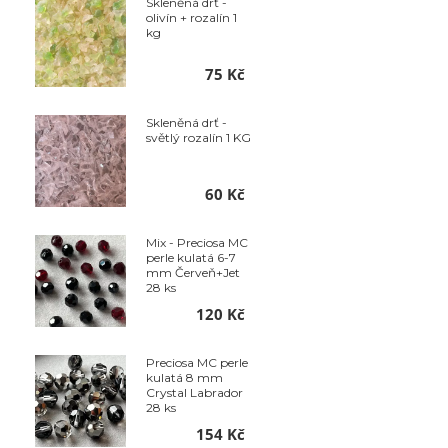
Skleněná drť -
olivín + rozalín 1
kg
75 Kč
Skleněná drť -
světlý rozalín 1 KG
60 Kč
Mix - Preciosa MC
perle kulatá 6-7
mm Červeň+Jet
28 ks
120 Kč
Preciosa MC perle
kulatá 8 mm
Crystal Labrador
28 ks
154 Kč