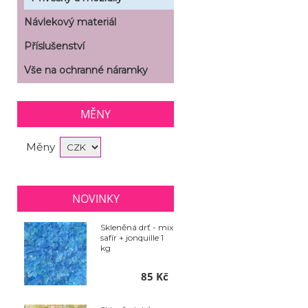
Návlekový materiál
Příslušenství
Vše na ochranné náramky
MĚNY
Měny
NOVINKY
Skleněná drť - mix
safír + jonquille 1
kg
85 Kč