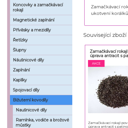
Koncovky a zamačkávací
Zamačkávací roka
rokajl
ukotvení korálků
Magnetické zapínání
Přívěsky a mezidíly
Související zboží
Řetízky
Šlupny
Zamačkávací rokaj
úprava antracit s p
Náušnicové díly
Zapínání
Kaplíky
Spojovací díly
Bižuterní kovodíly
Naušnicové díly
Ramínka, vodiče a brožové
Zamačkávací rokajl po
můstky
úprava antracit s patin