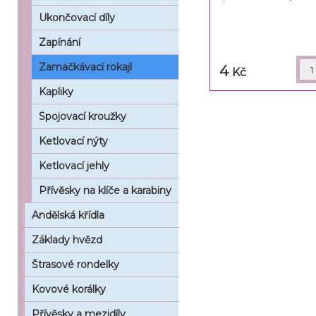
Ukončovací díly
Zapínání
Zamačkávací rokajl
4
Kč
Kapliky
Spojovací kroužky
Ketlovací nýty
Ketlovací jehly
Přívěsky na klíče a karabiny
Andělská křídla
Základy hvězd
Štrasové rondelky
Kovové korálky
Přívěsky a mezidíly