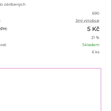
do oblíbených
690
:
Jiný výrobce
5 Kč
DPH:
21 %
ost:
Skladem
6 ks