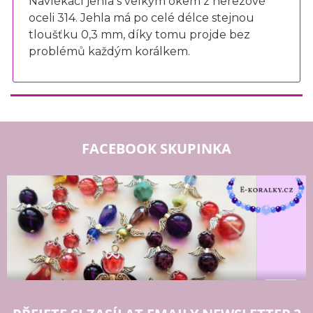
Navlékací jehla s velkým okem z nerezové
oceli 314. Jehla má po celé délce stejnou
tloušťku 0,3 mm, díky tomu projde bez
problémů každým korálkem.
FACEBOOK SKUPINKA