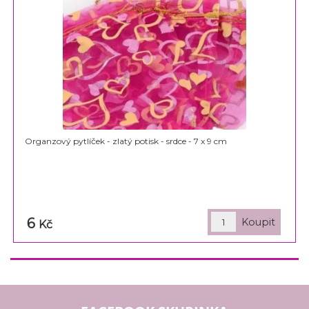
Organzový pytlíček - zlatý potisk - srdce - 7 x 9 cm
6
Kč