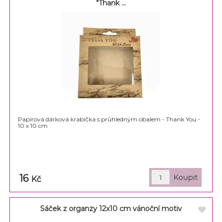
"Thank ...
Papírová dárková krabička s průhledným obalem - Thank You -
10 x 10 cm
16
Kč
Sáček z organzy 12x10 cm vánoční motiv