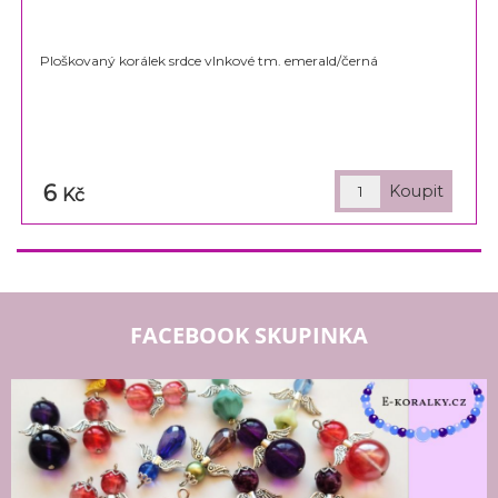
Ploškovaný korálek srdce vlnkové tm. emerald/černá
6
Kč
FACEBOOK SKUPINKA