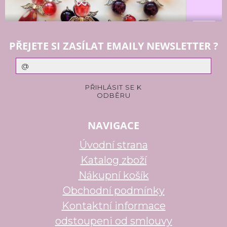
PŘEJETE SI ZASÍLAT EMAILY NEWSLETTER ?
NAVIGACE
Úvodní strana
Katalog zboží
Nákupní košík
Obchodní podmínky
Kontaktní informace
odstoupeni od smlouvy