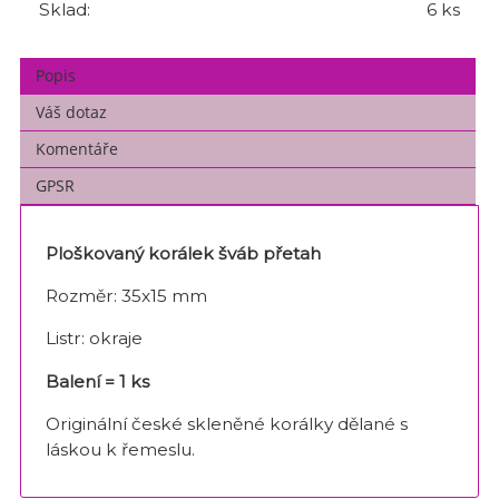
Sklad:
6 ks
Popis
Váš dotaz
Komentáře
GPSR
Ploškovaný korálek šváb přetah
Rozměr: 35x15 mm
Listr: okraje
Balení = 1 ks
Originální české skleněné korálky dělané s
láskou k řemeslu.