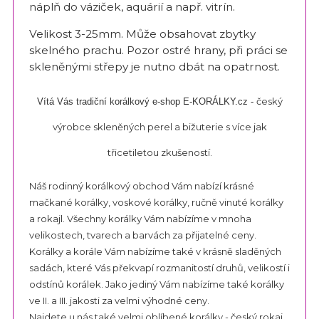
náplň do váziček, aquárií a např. vitrín.
Velikost 3-25mm. Může obsahovat zbytky
skelného prachu. Pozor ostré hrany, při práci se
skleněnými střepy je nutno dbát na opatrnost.
český
Vítá Vás tradiční korálkový e-shop E-KORÁLKY.cz -
výrobce sklen
ěných perel a bižuterie s více jak
třicetiletou zkušeností.
Náš rodinný korálkový obchod Vám nabízí krásné
mačkané korálky, voskové korálky, ručně vinuté korálky
a rokajl. Všechny korálky Vám nabízíme v mnoha
velikostech, tvarech a barvách za přijatelné ceny.
Korálky a korále Vám nabízíme také v krásně sladěných
sadách, které Vás překvapí rozmanitostí druhů, velikostí i
odstínů korálek. Jako jediný Vám nabízíme také korálky
ve II. a III. jakosti za velmi výhodné ceny.
Najdete u nás také velmi oblíbené korálky - český rokaj,