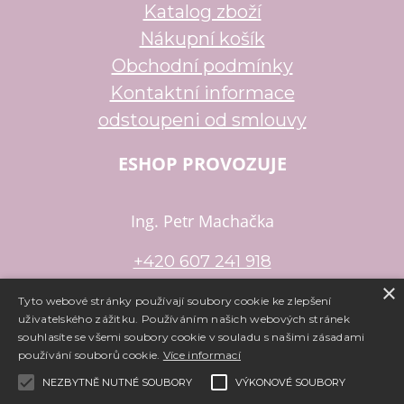
Katalog zboží
Nákupní košík
Obchodní podmínky
Kontaktní informace
odstoupeni od smlouvy
ESHOP PROVOZUJE
Ing. Petr Machačka
+420 607 241 918
×
petr.machacka@email.cz
Tyto webové stránky používají soubory cookie ke zlepšení
uživatelského zážitku. Používáním našich webových stránek
souhlasíte se všemi soubory cookie v souladu s našimi zásadami
používání souborů cookie.
Více informací
Copyright ©
www.e-koralky.cz
,
provozováno na systému
tvorba
e-shopu
a
pronájem e-shopu
Shop5.cz
NEZBYTNĚ NUTNÉ SOUBORY
VÝKONOVÉ SOUBORY