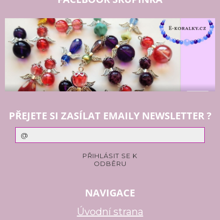
PŘEJETE SI ZASÍLAT EMAILY NEWSLETTER ?
NAVIGACE
Úvodní strana