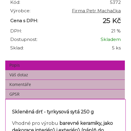
Kód:
5372
Výrobce:
Firma Petr Machačka
25 Kč
Cena s DPH:
DPH:
21 %
Dostupnost:
Skladem
Sklad:
5 ks
Popis
Váš dotaz
Komentáře
GPSR
Skleněná drť - tyrkysová sytá 250 g
Vhodné pro výrobu
barevné keramiky, jako
dekorace interiérů i exteriérů (
náplň do