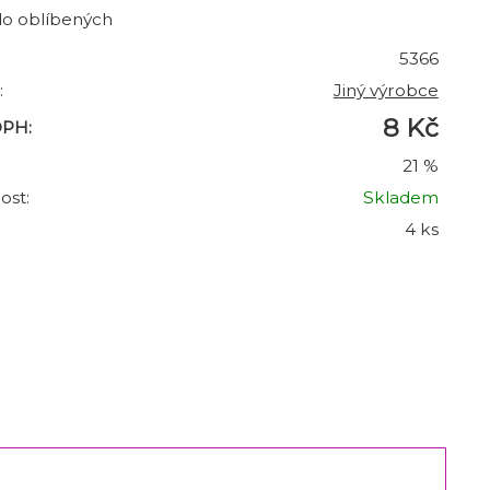
do oblíbených
5366
:
Jiný výrobce
8 Kč
DPH:
21 %
ost:
Skladem
4 ks