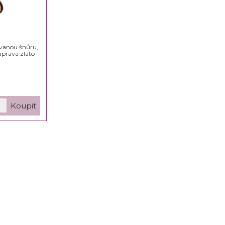
ovanou šnůru,
prava zlato