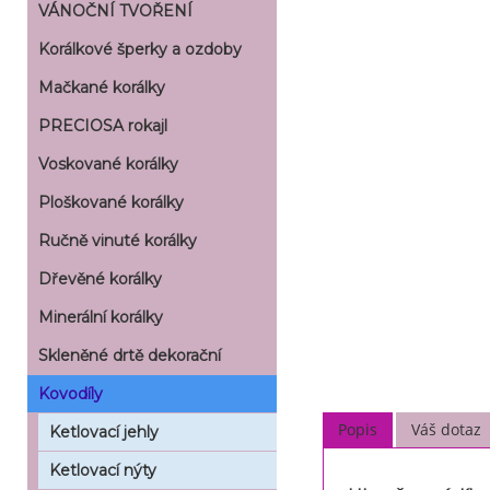
VÁNOČNÍ TVOŘENÍ
Korálkové šperky a ozdoby
Mačkané korálky
PRECIOSA rokajl
Voskované korálky
Ploškované korálky
Ručně vinuté korálky
Dřevěné korálky
Minerální korálky
Skleněné drtě dekorační
Kovodíly
Popis
Váš dotaz
Ketlovací jehly
Ketlovací nýty