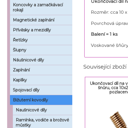
Ukončovací díl 
Koncovky a zamačkávací
rokajl
Rozměr: cca 10 
Magnetické zapínání
Povrchová úprav
Přívěsky a mezidíly
Balení = 1 ks
Řetízky
Voskované šňůr
Šlupny
Náušnicové díly
Související zboží
Zapínání
Kaplíky
Ukončovací díl na
šnůru, cca 10x
Spojovací díly
pozlacen
Bižuterní kovodíly
Naušnicové díly
Ramínka, vodiče a brožové
můstky