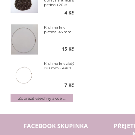
úprava antracit s
patinou 20ks
4 Kč
Kruh na krk
platina 145 mm
15 Kč
Kruh na krk zlatý
120 mm - AKCE
7 Kč
Zobrazit všechny akce ...
FACEBOOK SKUPINKA
PŘEJET