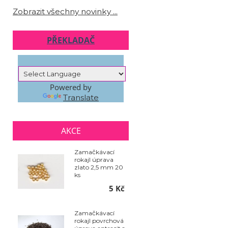
Zobrazit všechny novinky ...
PŘEKLADAČ
Powered by
Translate
AKCE
Zamačkávací
rokajl úprava
zlato 2,5 mm 20
ks
5 Kč
Zamačkávací
rokajl povrchová