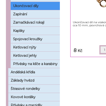
Ukončovací díly
Zapínání
Ukončovací díl na vosk
Zamačkávací rokajl
cca 10 mm, povrchová ú
Kapliky
Spojovací kroužky
Ketlovací nýty
8
Kč
Ketlovací jehly
Přívěsky na klíče a karabiny
Andělská křídla
Základy hvězd
Štrasové rondelky
Kovové korálky
Přívěsky a mezidíly