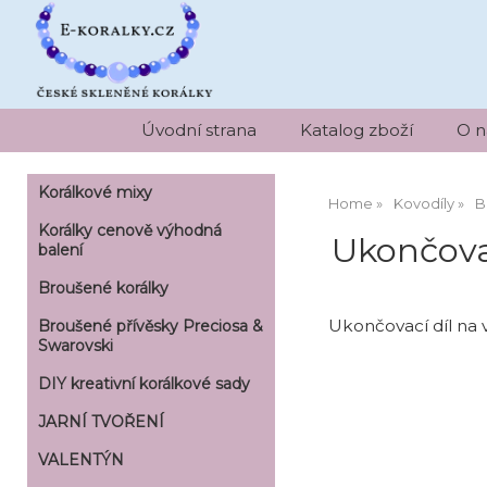
Úvodní strana
Katalog zboží
O n
Korálkové mixy
Home
Kovodíly
B
Korálky cenově výhodná
Ukončova
balení
Broušené korálky
Ukončovací díl na 
Broušené přívěsky Preciosa &
Swarovski
DIY kreativní korálkové sady
JARNÍ TVOŘENÍ
VALENTÝN