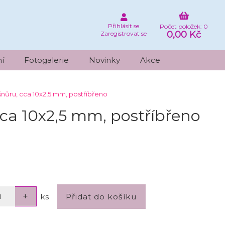
Přihlásit se
Počet položek: 0
0,00 Kč
Zaregistrovat se
í
Fotogalerie
Novinky
Akce
nůru, cca 10x2,5 mm, postříbřeno
ca 10x2,5 mm, postříbřeno
ks