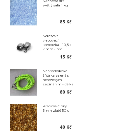
Skleněná drť -
světlý safír 1 kg
85 Kč
Nerezová
vlepovací
koncovka - 10,5 x
7 mm - pro
šňůrku o
15 Kč
průměru 5 mm
sada 2ks
Náhrdelníková
šňůrka zelená s
nerezovým
zapínáním - délka
50 cm - balení 10
80 Kč
ks
Preciosa čípky
5mm zlaté 50 g
40 Kč