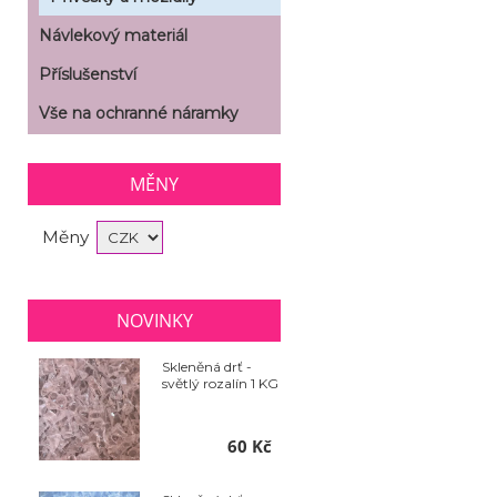
Návlekový materiál
Příslušenství
Vše na ochranné náramky
MĚNY
Měny
NOVINKY
Skleněná drť -
světlý rozalín 1 KG
60 Kč