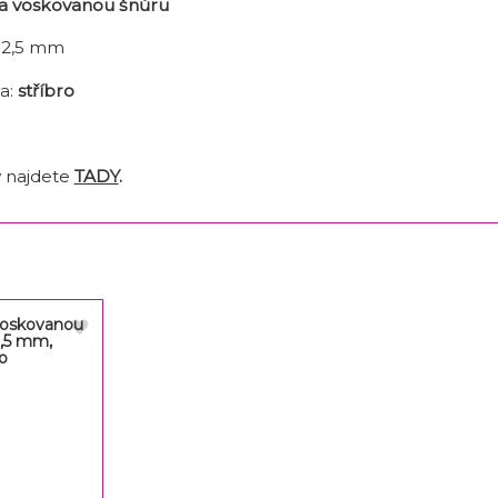
na voskovanou šnůru
x 2,5 mm
a:
stříbro
y
najdete
TADY
.
 voskovanou
2,5 mm,
o