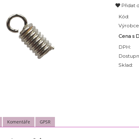
Přidat 
Kód:
Výrobce
Cena s 
DPH:
Dostupn
Sklad:
Komentáře
GPSR