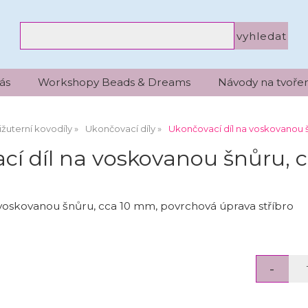
ás
Workshopy Beads & Dreams
Návody na tvořen
ižuterní kovodíly
Ukončovací díly
Ukončovací díl na voskovanou š
cí díl na voskovanou šnůru, c
voskovanou šnůru, cca 10 mm, povrchová úprava stříbro