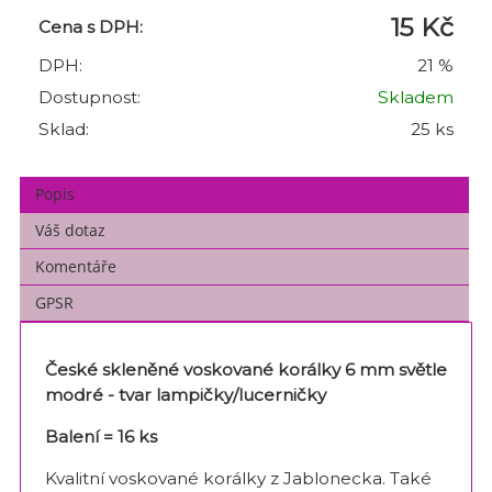
15 Kč
Cena s DPH:
DPH:
21 %
Dostupnost:
Skladem
Sklad:
25 ks
Popis
Váš dotaz
Komentáře
GPSR
České skleněné voskované korálky 6 mm světle
modré - tvar lampičky/lucerničky
Balení = 16 ks
Kvalitní voskované korálky z Jablonecka. Také