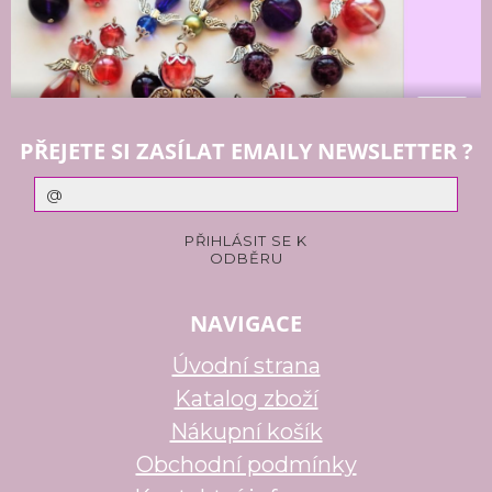
PŘEJETE SI ZASÍLAT EMAILY NEWSLETTER ?
NAVIGACE
Úvodní strana
Katalog zboží
Nákupní košík
Obchodní podmínky