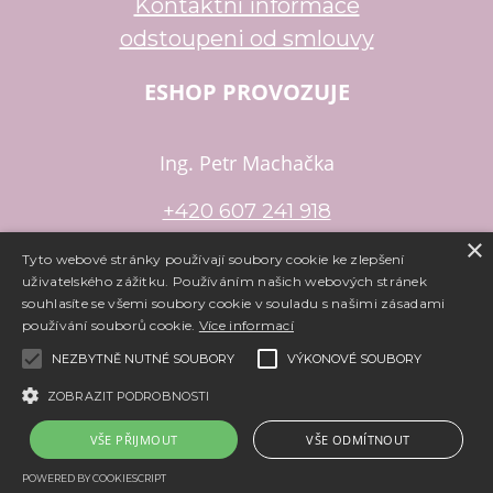
Kontaktní informace
odstoupeni od smlouvy
ESHOP PROVOZUJE
Ing. Petr Machačka
+420 607 241 918
×
petr.machacka@email.cz
Tyto webové stránky používají soubory cookie ke zlepšení
uživatelského zážitku. Používáním našich webových stránek
souhlasíte se všemi soubory cookie v souladu s našimi zásadami
používání souborů cookie.
Více informací
Copyright ©
www.e-koralky.cz
,
provozováno na systému
tvorba
e-shopu
a
pronájem e-shopu
Shop5.cz
NEZBYTNĚ NUTNÉ SOUBORY
VÝKONOVÉ SOUBORY
ZOBRAZIT PODROBNOSTI
VŠE PŘIJMOUT
VŠE ODMÍTNOUT
POWERED BY COOKIESCRIPT