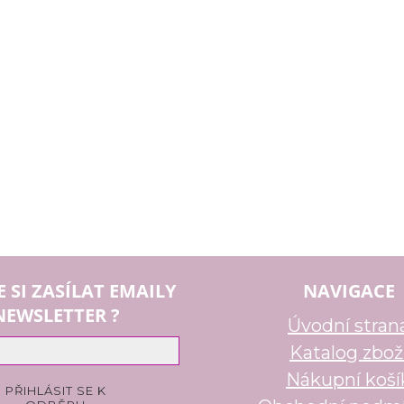
E SI ZASÍLAT EMAILY
NAVIGACE
NEWSLETTER ?
Úvodní stran
Katalog zbož
Nákupní koší