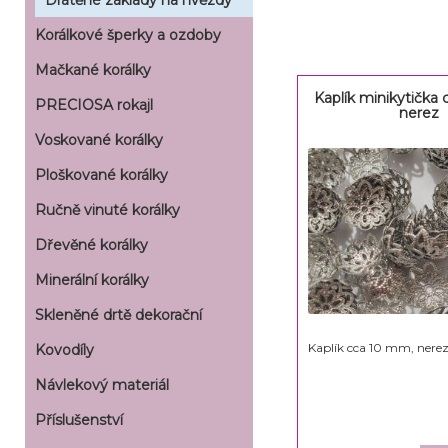
Drátěné základy na hvězdy
Korálkové šperky a ozdoby
Mačkané korálky
Kaplík minikytička
PRECIOSA rokajl
nerez
Voskované korálky
Ploškované korálky
Ručně vinuté korálky
Dřevěné korálky
Minerální korálky
Skleněné drtě dekorační
Kaplík cca 10 mm, nere
Kovodíly
Návlekový materiál
Příslušenství