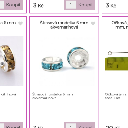
3
3
Kč
Kč
lka 6 mm
Štrasová rondelka 6 mm
Očková j
á
akvamarínová
mm, n
 citrínová
Štrasová rondelka 6 mm
Očková jehla,
akvamarínová
sada 10ks