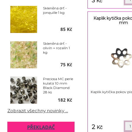
3
Kč
Skleněná drť -
jonquille 1 kg
Kaplik kytička poko
mm
85 Kč
Skleněná drť -
olivín + rozalín 1
kg
75 Kč
Preciosa MC perle
kulatá 10 mm
Black Diamond
Kaplik kytička pokov p
28 ks
182 Kč
Zobrazit všechny novinky ...
2
PŘEKLADAČ
Kč