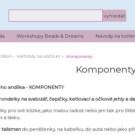
ás
Workshopy Beads & Dreams
Návody na tvořen
OŘENÍ
MATERIÁL NA ANDÍLKY
Komponenty
Komponent
vého andílka - KOMPONENTY
rondelky na svatozář, čepičky, ketlovací a očkové jehly a dalš
ky pro své blízké, jako malou radost nebo jen tak pro štěstí
s a lásku.
o
talisman
do peněženky, na kabelku, do auta nebo jako př