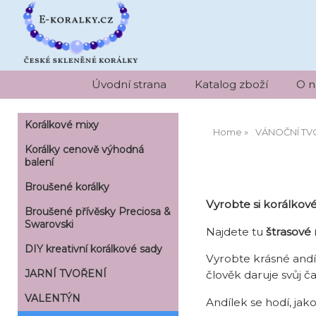
Úvodní strana
Katalog zboží
O n
Korálkové mixy
Home
VÁNOČNÍ TV
Korálky cenově výhodná
balení
Broušené korálky
Vyrobte si korálko
Broušené přívěsky Preciosa &
Swarovski
Najdete tu
štrasové 
DIY kreativní korálkové sady
Vyrobte krásné andíl
JARNÍ TVOŘENÍ
člověk daruje svůj ča
VALENTÝN
Andílek se hodí, jak