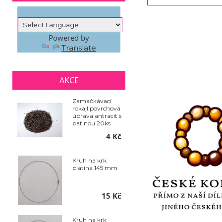
Powered by
Translate
AKCE
Zamačkávací
rokajl povrchová
úprava antracit s
patinou 20ks
4 Kč
Kruh na krk
platina 145 mm
15 Kč
Kruh na krk