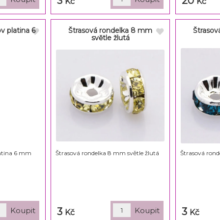
3
20
Kč
Kč
v platina 6
Štrasová rondelka 8 mm
Štrasov
světle žlutá
latina 6 mm
Štrasová rondelka 8 mm světle žlutá
Štrasová rond
3
3
Kč
Kč