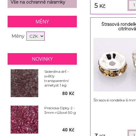
Vše na ochranné náramky
5
Kč
MĚNY
Štrasová ronde
citrínov
Měny
NOVINKY
Skleněná drť -
světlý
transparentní
ametyst 1 kg
80 Kč
Štrasová rondelka 6 mm
Preciosa čípky 2 -
3mm růžové 50 g
40 Kč