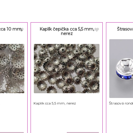
 cca 10 mm,
Kaplík čepička cca 5,5 mm,
Štrasov
nerez
z
Kaplík cca 5,5 mm, nerez
Štrasová rond