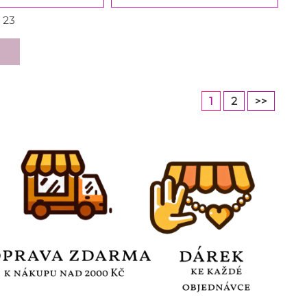
z
23
1
2
>>