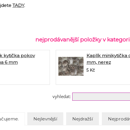
ajdete
TADY
.
nejprodávanější položky v katego
k kytička pokov
Kaplík minikytička 
ina 6 mm
mm, nerez
5
Kč
vyhledat:
čujeme.
Nejlevnější
Nejdražší
Nejprodáv