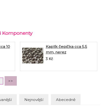
rii Komponenty
cca 10
Kaplík čepička cca 5,5
mm, nerez
3
Kč
anější
Nejnovější
Abecedně