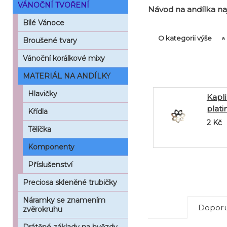
VÁNOČNÍ TVOŘENÍ
Návod na andílka n
Bílé Vánoce
O kategorii výše
Broušené tvary
Vánoční korálkové mixy
MATERIÁL NA ANDÍLKY
Hlavičky
Kapli
plat
Křídla
2
Kč
Tělíčka
Komponenty
Příslušenství
Preciosa skleněné trubičky
Náramky se znamením
Doporu
zvěrokruhu