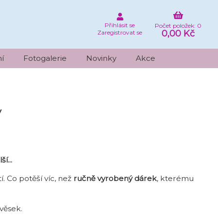
Přihlásit se
Počet položek: 0
0,00 Kč
Zaregistrovat se
í
Fotogalerie
Novinky
Akce
y
í...
. Co potěší víc, než
ručně vyrobený dárek
, kterému
ívěsek.