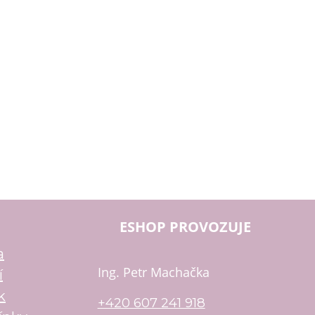
ESHOP PROVOZUJE
a
Ing. Petr Machačka
í
k
+420 607 241 918