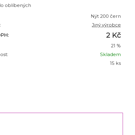
do oblíbených
Nýt 200 čern
:
Jiný výrobce
2 Kč
DPH:
21 %
ost:
Skladem
15 ks