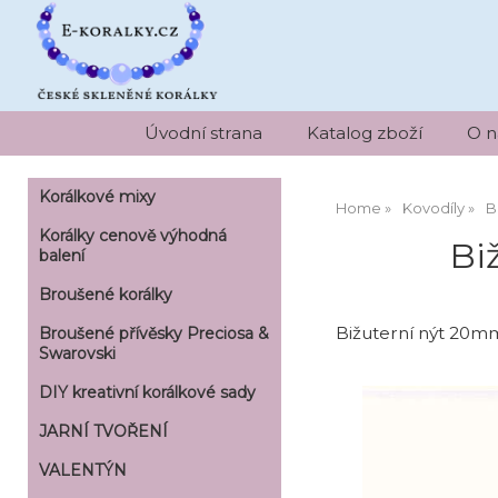
Úvodní strana
Katalog zboží
O n
Korálkové mixy
Home
Kovodíly
B
Korálky cenově výhodná
Bi
balení
Broušené korálky
Bižuterní nýt 20mm
Broušené přívěsky Preciosa &
Swarovski
DIY kreativní korálkové sady
JARNÍ TVOŘENÍ
VALENTÝN