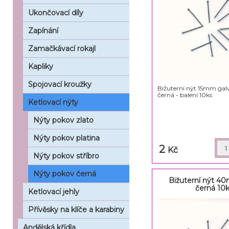
Ukončovací díly
Zapínání
Zamačkávací rokajl
Kapliky
Spojovací kroužky
Bižuterní nýt 15mm gal
černá - balení 10ks
Ketlovací nýty
Nýty pokov zlato
Nýty pokov platina
2
Kč
Nýty pokov stříbro
Nýty pokov černá
Bižuterní nýt 4
černá 10
Ketlovací jehly
Přívěsky na klíče a karabiny
Andělská křídla