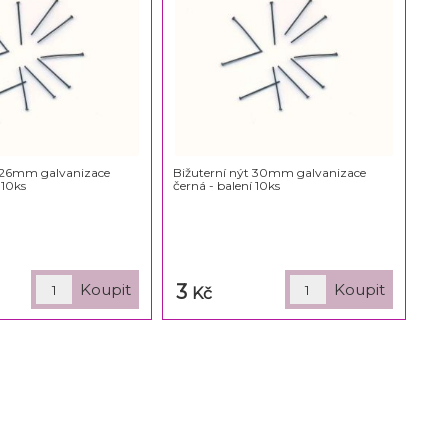
t 26mm galvanizace
Bižuterní nýt 30mm galvanizace
 10ks
černá - balení 10ks
3
Kč