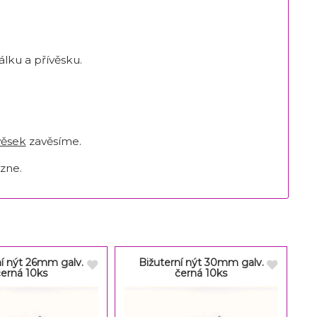
lku a přívěsku.
věsek
zavěsíme.
zne.
ní nýt 26mm galv.
Bižuterní nýt 30mm galv.
černá 10ks
černá 10ks