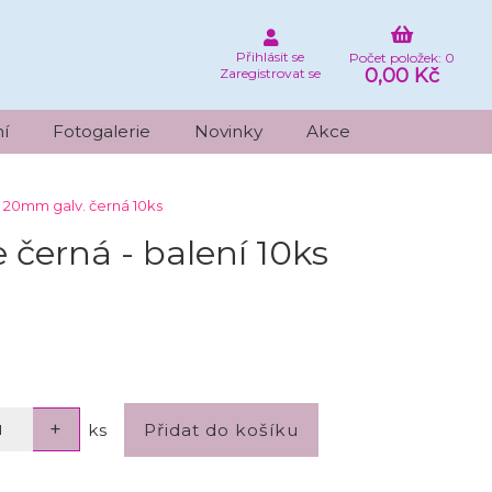
Přihlásit se
Počet položek: 0
0,00 Kč
Zaregistrovat se
í
Fotogalerie
Novinky
Akce
t 20mm galv. černá 10ks
černá - balení 10ks
ks