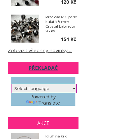
120 Kč
Preciosa MC perle
kulatá 8 mm
Crystal Labrador
28 ks
154 Kč
Zobrazit všechny novinky ...
PŘEKLADAČ
Powered by
Translate
AKCE
Kruh na krk