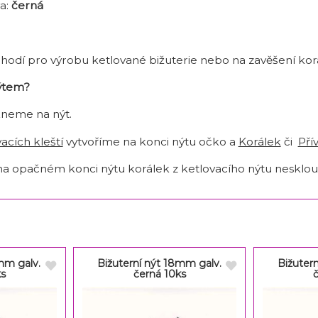
a:
černá
e hodí pro výrobu ketlované bižuterie nebo na zavěšení korá
nýtem?
kneme na nýt.
acích kleští
vytvoříme na konci nýtu očko a
Korálek
či
Pří
 na opačném konci nýtu korálek z ketlovacího nýtu nesklou
mm galv.
Bižuterní nýt 18mm galv.
Bižuter
ks
černá 10ks