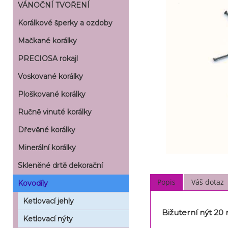
VÁNOČNÍ TVOŘENÍ
Korálkové šperky a ozdoby
Mačkané korálky
PRECIOSA rokajl
Voskované korálky
Ploškované korálky
Ručně vinuté korálky
Dřevěné korálky
Minerální korálky
Skleněné drtě dekorační
Popis
Váš dotaz
Kovodíly
Ketlovací jehly
Bižuterní nýt 2
Ketlovací nýty