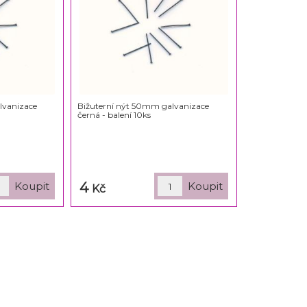
lvanizace
Bižuterní nýt 50mm galvanizace
černá - balení 10ks
4
Kč