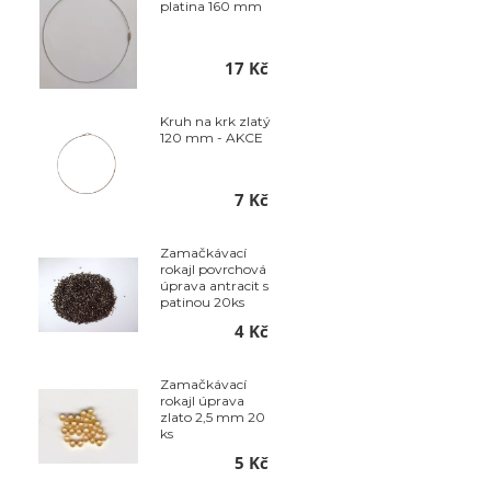
platina 160 mm
17 Kč
Kruh na krk zlatý
120 mm - AKCE
7 Kč
Zamačkávací
rokajl povrchová
úprava antracit s
patinou 20ks
4 Kč
Zamačkávací
rokajl úprava
zlato 2,5 mm 20
ks
5 Kč