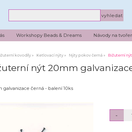
ás
Workshopy Beads & Dreams
Návody na tvořen
ižuterní kovodíly
Ketlovací nýty
Nýty pokov černá
Bižuterní ný
žuterní nýt 20mm galvanizace 
 galvanizace černá - balení 10ks