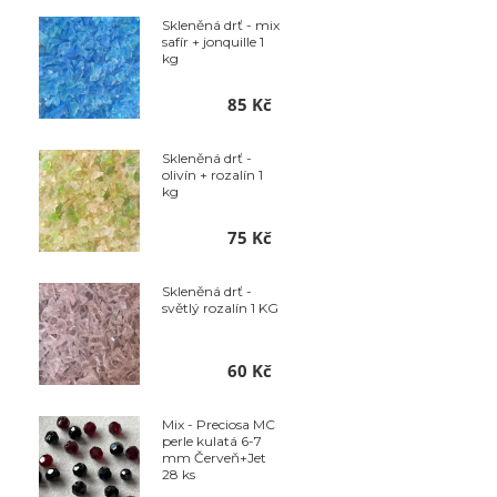
Skleněná drť - mix
safír + jonquille 1
kg
85 Kč
Skleněná drť -
olivín + rozalín 1
kg
75 Kč
Skleněná drť -
světlý rozalín 1 KG
60 Kč
Mix - Preciosa MC
perle kulatá 6-7
mm Červeň+Jet
28 ks