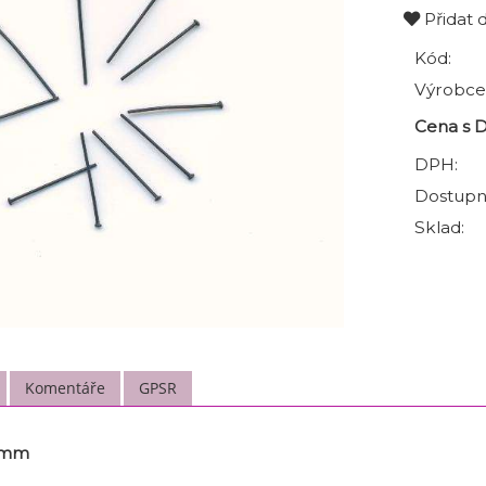
Přidat 
Kód:
Výrobce
Cena s 
DPH:
Dostupn
Sklad:
Komentáře
GPSR
0 mm