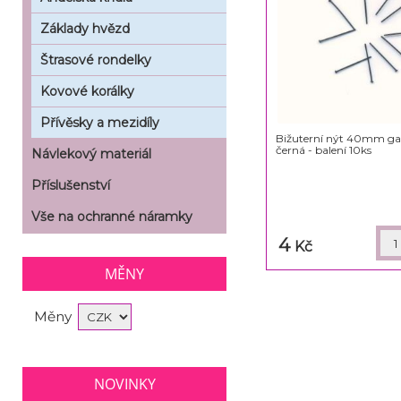
Základy hvězd
Štrasové rondelky
Kovové korálky
Přívěsky a mezidíly
Bižuterní nýt 40mm ga
černá - balení 10ks
Návlekový materiál
Příslušenství
Vše na ochranné náramky
4
Kč
MĚNY
Měny
NOVINKY