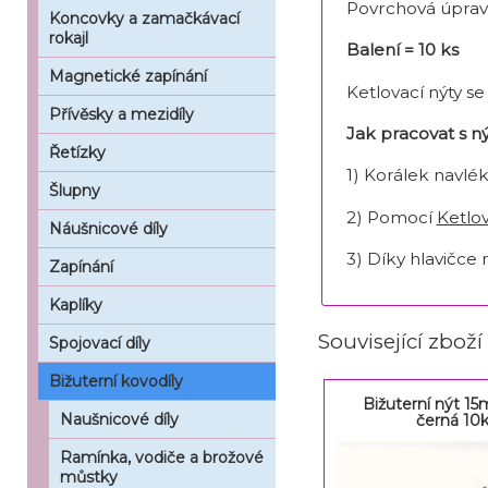
Povrchová úprav
Koncovky a zamačkávací
rokajl
Balení = 10 ks
Magnetické zapínání
Ketlovací nýty s
Přívěsky a mezidíly
Jak pracovat s 
Řetízky
1) Korálek navlé
Šlupny
2) Pomocí
Ketlov
Náušnicové díly
3) Díky hlavičce
Zapínání
Kaplíky
Související zboží
Spojovací díly
Bižuterní kovodíly
Bižuterní nýt 15
Naušnicové díly
černá 10
Ramínka, vodiče a brožové
můstky