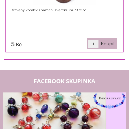
Dřevěný korálek znamení zvěrokruhu Střelec
5
Kč
FACEBOOK SKUPINKA