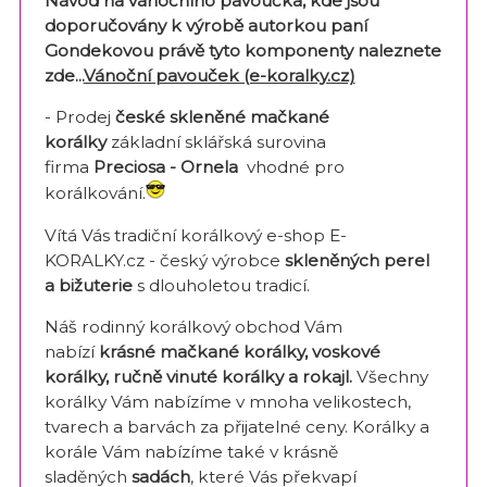
Návod na vánočního pavoučka, kde jsou
doporučovány k výrobě autorkou paní
Gondekovou právě tyto komponenty naleznete
zde...
Vánoční pavouček (e-koralky.cz)
- Prodej
české skleněné mačkané
korálky
základní sklářská surovina
firma
Preciosa - Ornela
vhodné pro
korálkování.
Vítá Vás tradiční korálkový e-shop E-
KORALKY.cz - český výrobce
skleněných perel
a bižuterie
s dlouholetou tradicí.
Náš rodinný korálkový obchod Vám
nabízí
krásné mačkané korálky, voskové
korálky, ručně vinuté korálky a rokajl.
Všechny
korálky Vám nabízíme v mnoha velikostech,
tvarech a barvách za přijatelné ceny. Korálky a
korále Vám nabízíme také v krásně
sladěných
sadách
, které Vás překvapí