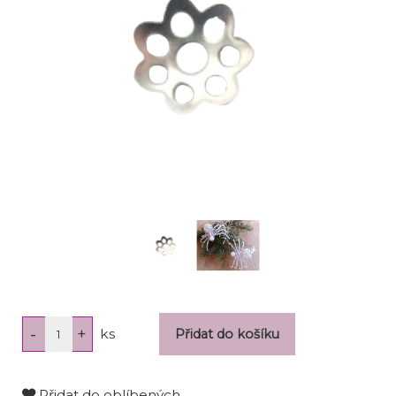
ks
Přidat do oblíbených