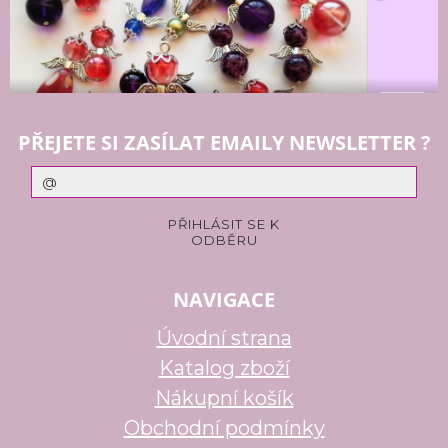
PŘEJETE SI ZASÍLAT EMAILY NEWSLETTER ?
NAVIGACE
Úvodní strana
Katalog zboží
Nákupní košík
Obchodní podmínky