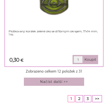
Ploškovaný korálek zelené oko se stříbrným okrajem, 17x14 mm,
1 ks
0,30
€
Zobrazeno celkem
položek z
12
31
1
2
3
>>