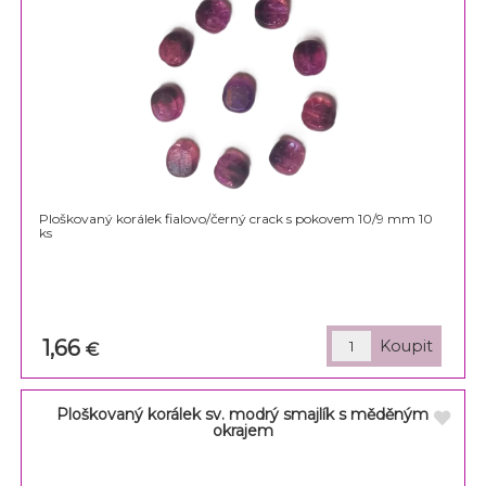
Ploškovaný korálek fialovo/černý crack s pokovem 10/9 mm 10
ks
1,66
€
Ploškovaný korálek sv. modrý smajlík s měděným
okrajem