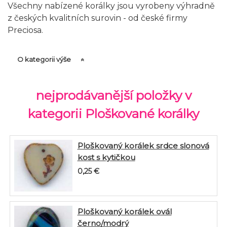
Všechny nabízené korálky jsou vyrobeny výhradně
z českých kvalitních surovin - od české firmy
Preciosa.
O kategorii výše
nejprodávanější položky v
kategorii Ploškované korálky
Ploškovaný korálek srdce slonová
kost s kytičkou
0,25
€
Ploškovaný korálek ovál
černo/modrý