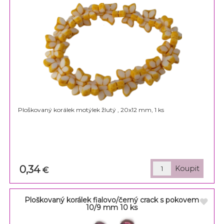
Ploškovaný korálek motýlek žlutý , 20x12 mm, 1 ks
0,34
€
Ploškovaný korálek fialovo/černý crack s pokovem
10/9 mm 10 ks