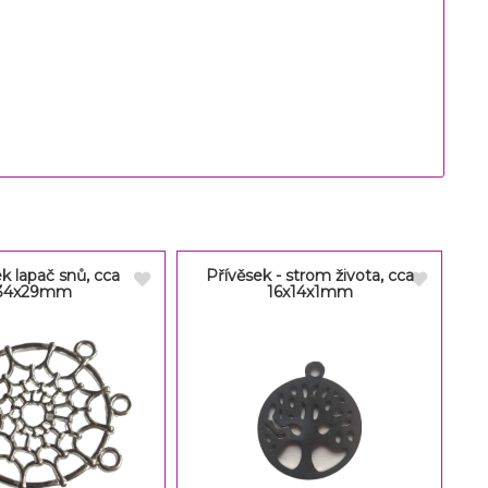
k lapač snů, cca
Přívěsek - strom života, cca
34x29mm
16x14x1mm