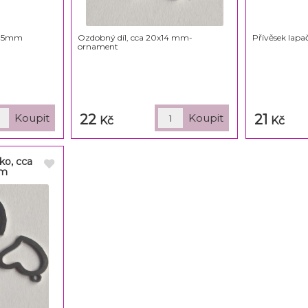
0x15mm
Ozdobný díl, cca 20x14 mm-
Přívěsek lap
ornament
22
21
Kč
Kč
čko, cca
mm