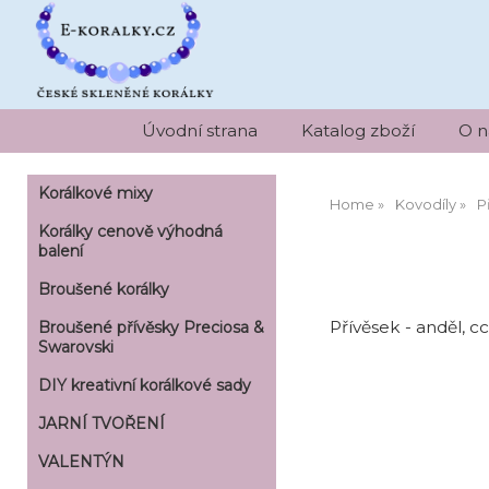
Úvodní strana
Katalog zboží
O n
Korálkové mixy
Home
Kovodíly
P
Korálky cenově výhodná
balení
Broušené korálky
Přívěsek - anděl, 
Broušené přívěsky Preciosa &
Swarovski
DIY kreativní korálkové sady
JARNÍ TVOŘENÍ
VALENTÝN