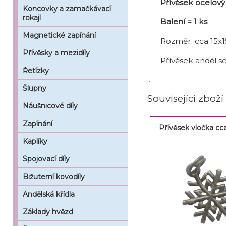
Přívěsek ocelový
Koncovky a zamačkávací
rokajl
Balení = 1 ks
Magnetické zapínání
Rozměr: cca 15x
Přívěsky a mezidíly
Přívěsek anděl se
Řetízky
Šlupny
Související zboží
Náušnicové díly
Zapínání
Přívěsek vločka c
Kaplíky
Spojovací díly
Bižuterní kovodíly
Andělská křídla
Základy hvězd