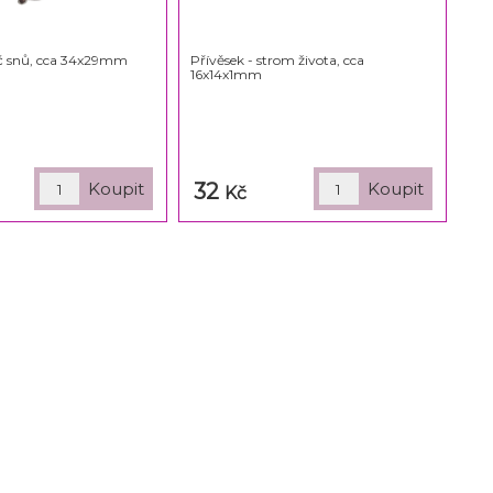
ač snů, cca 34x29mm
Přívěsek - strom života, cca
16x14x1mm
32
Kč