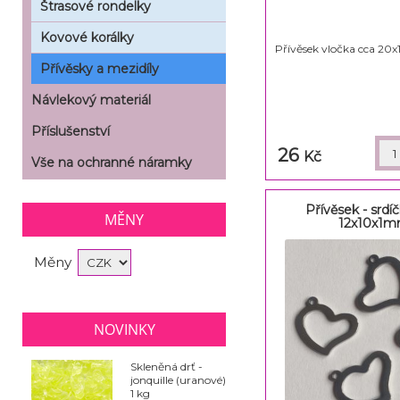
Štrasové rondelky
Kovové korálky
Přívěsek vločka cca 2
Přívěsky a mezidíly
Návlekový materiál
Příslušenství
26
Kč
Vše na ochranné náramky
Přívěsek - srdí
MĚNY
12x10x1
Měny
NOVINKY
Skleněná drť -
jonquille (uranové)
1 kg