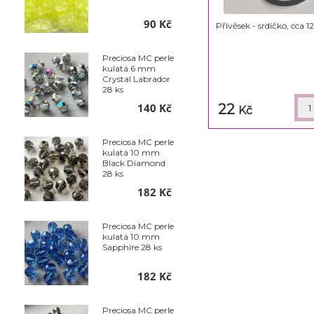
90 Kč
Přívěsek - srdíčko, cca
Preciosa MC perle
kulatá 6 mm
Crystal Labrador
28 ks
140 Kč
22
Kč
Preciosa MC perle
kulatá 10 mm
Black Diamond
28 ks
182 Kč
Preciosa MC perle
kulatá 10 mm
Sapphire 28 ks
182 Kč
Preciosa MC perle