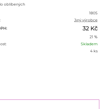
do oblíbených
1805
:
Jiný výrobce
32 Kč
DPH:
21 %
ost:
Skladem
4 ks