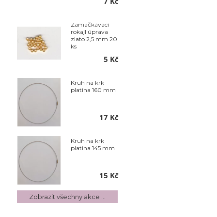
7 Kč
Zamačkávací
rokajl úprava
zlato 2,5 mm 20
ks
5 Kč
Kruh na krk
platina 160 mm
17 Kč
Kruh na krk
platina 145 mm
15 Kč
Zobrazit všechny akce ...