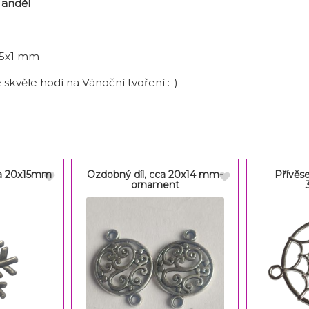
 anděl
15x1 mm
 skvěle hodí na Vánoční tvoření :-)
ca 20x15mm
Ozdobný díl, cca 20x14 mm-
Přívěse
ornament