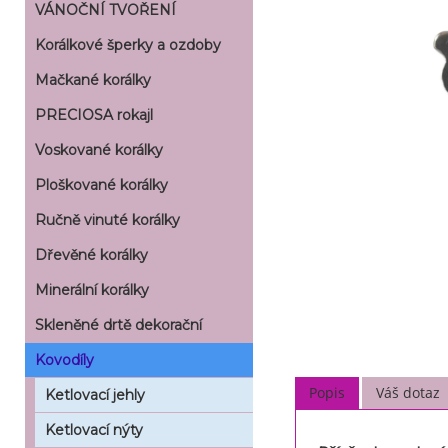
VÁNOČNÍ TVOŘENÍ
Korálkové šperky a ozdoby
Mačkané korálky
PRECIOSA rokajl
Voskované korálky
Ploškované korálky
Ručně vinuté korálky
Dřevěné korálky
Minerální korálky
Skleněné drtě dekorační
Kovodíly
Popis
Váš dotaz
Ketlovací jehly
Ketlovací nýty