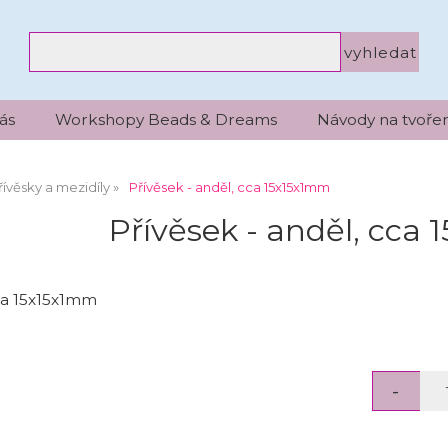
ás
Workshopy Beads & Dreams
Návody na tvořen
řívěsky a mezidíly
Přívěsek - anděl, cca 15x15x1mm
Přívěsek - anděl, cca
cca 15x15x1mm