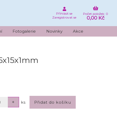
Přihlásit se
Počet položek: 0
0,00 Kč
Zaregistrovat se
í
Fotogalerie
Novinky
Akce
 15x15x1mm
ks