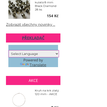
kulatá 8 mm
Black Diamond
28 ks
154 Kč
Zobrazit všechny novinky ...
PŘEKLADAČ
Powered by
Translate
AKCE
Kruh na krk zlatý
120 mm - AKCE