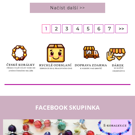
1
2
3
4
5
6
7
>>
FACEBOOK SKUPINKA