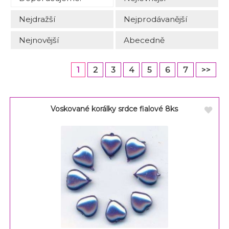
Nejdražší
Nejprodávanější
Nejnovější
Abecedně
1
2
3
4
5
6
7
>>
Voskované korálky srdce fialové 8ks