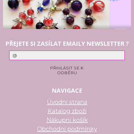
PŘEJETE SI ZASÍLAT EMAILY NEWSLETTER ?
NAVIGACE
Úvodní strana
Katalog zboží
Nákupní košík
Obchodní podmínky