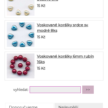
15
Kč
Voskované korálky srdce sv.
modré 8ks
15
Kč
Voskované korálky 6mm rubín
16ks
15
Kč
vyhledat:
Doporučujeme.
Nejlevnější