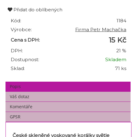
Přidat do oblíbených
Kód:
1184
Výrobce:
Firma Petr Machačka
15 Kč
Cena s DPH:
DPH:
21 %
Dostupnost:
Skladem
Sklad:
71 ks
Popis
Váš dotaz
Komentáře
GPSR
České skleněné voskované korálky světle