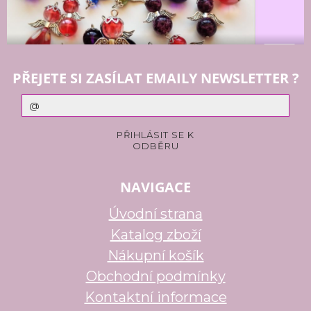
PŘEJETE SI ZASÍLAT EMAILY NEWSLETTER ?
NAVIGACE
Úvodní strana
Katalog zboží
Nákupní košík
Obchodní podmínky
Kontaktní informace