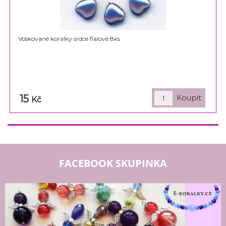
Voskované korálky srdce fialové 8ks
15
Kč
FACEBOOK SKUPINKA