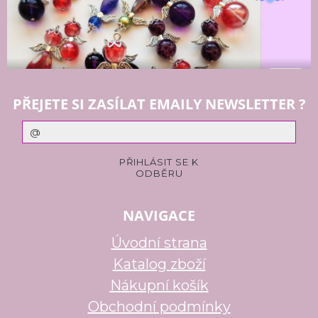
PŘEJETE SI ZASÍLAT EMAILY NEWSLETTER ?
NAVIGACE
Úvodní strana
Katalog zboží
Nákupní košík
Obchodní podmínky