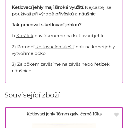
Ketlovací jehly mají široké využití.
Nejčastěji se
používají při výrobě
přívěsků
a
náušnic
.
Jak pracovat s ketlovací jehlou?
1)
Korálek
navlékeneme na ketlovací jehlu.
2) Pomocí
Ketlovacích kleští
pak na konci jehly
vytvoříme očko.
3) Za očkem zavěsíme na závěs nebo řetízek
náušnice.
Související zboží
Ketlovací jehly 16mm galv. černá 10ks