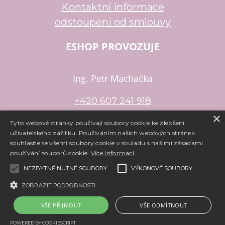
Kontaktní informace
odstoupeni od smlouvy
ESHOP PROVOZUJE
Ing. Petr Machačka
+420 607 241 918
×
petr.machacka@email.cz
Tyto webové stránky používají soubory cookie ke zlepšení
uživatelského zážitku. Používáním našich webových stránek
souhlasíte se všemi soubory cookie v souladu s našimi zásadami
používání souborů cookie.
Více informací
Copyright ©
www.e-koralky.cz
,
provozováno na systému
tvorba
e-shopu
a
pronájem e-shopu
Shop5.cz
NEZBYTNĚ NUTNÉ SOUBORY
VÝKONOVÉ SOUBORY
ZOBRAZIT PODROBNOSTI
VŠE PŘIJMOUT
VŠE ODMÍTNOUT
POWERED BY COOKIESCRIPT