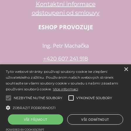
Kontaktní informace
odstoupeni od smlouvy
ESHOP PROVOZUJE
Ing. Petr Machačka
+420 607 241 918
×
petr.machacka@email.cz
Tyto webové stránky používají soubory cookie ke zlepšení
uživatelského zážitku. Používáním našich webových stránek
souhlasíte se všemi soubory cookie v souladu s našimi zásadami
používání souborů cookie.
Více informací
Copyright ©
www.e-koralky.cz
,
provozováno na systému
tvorba
e-shopu
a
pronájem e-shopu
Shop5.cz
NEZBYTNĚ NUTNÉ SOUBORY
VÝKONOVÉ SOUBORY
ZOBRAZIT PODROBNOSTI
VŠE PŘIJMOUT
VŠE ODMÍTNOUT
POWERED BY COOKIESCRIPT