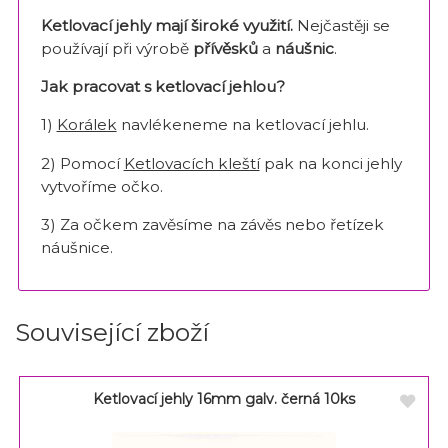
Ketlovací jehly mají široké využití.
Nejčastěji se
používají při výrobě
přívěsků
a
náušnic
.
Jak pracovat s ketlovací jehlou?
1)
Korálek
navlékeneme na ketlovací jehlu.
2) Pomocí
Ketlovacích kleští
pak na konci jehly
vytvoříme očko.
3) Za očkem zavěsíme na závěs nebo řetízek
náušnice.
Související zboží
Ketlovací jehly 16mm galv. černá 10ks