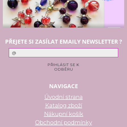
PŘEJETE SI ZASÍLAT EMAILY NEWSLETTER ?
NAVIGACE
Úvodní strana
Katalog zboží
Nákupní košík
Obchodní podmínky