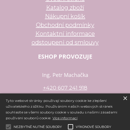
Katalog zboží
Nákupní košík
Obchodní podmínky
Kontaktní informace
odstoupeni od smlouvy
ESHOP PROVOZUJE
Ing. Petr Machačka
+420 607 241 918
×
petr.machacka@email.cz
Tyto webové stránky používají soubory cookie ke zlepšení
uživatelského zážitku. Používáním našich webových stránek
souhlasíte se všemi soubory cookie v souladu s našimi zásadami
používání souborů cookie.
Více informací
Copyright ©
www.e-koralky.cz
,
provozováno na systému
tvorba
e-shopu
a
pronájem e-shopu
Shop5.cz
NEZBYTNĚ NUTNÉ SOUBORY
VÝKONOVÉ SOUBORY