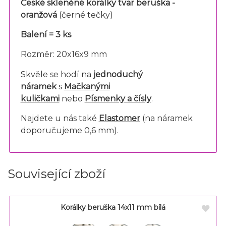
České skleněné korálky tvar beruška -
oranžová
(černé tečky)
Balení = 3 ks
Rozměr: 20x16x9 mm
Skvěle se hodí na
jednoduchý
náramek
s
Mačkanými
kuličkami
nebo
Písmenky a čísly
.
Najdete u nás také
Elastomer
(na náramek
doporučujeme 0,6 mm).
Související zboží
Korálky beruška 14x11 mm bílá