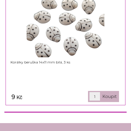
Korálky beruška 14x11 mm bílá, 3 ks
9
Kč