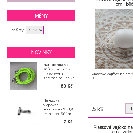
cm - bíl
MĚNY
Měny
NOVINKY
Náhrdelníková
šňůrka zelená s
nerezovým
Plastové vajíčko na zav
bílé
zapínáním - délka
50 cm - balení 10
80 Kč
ks
Nerezová
vlepovací
5
Kč
koncovka - 7 x 1,8
mm - pro šňůrku
pr. 1,2 mm sada
7 Kč
2ks
Plastové vajíčko na
cm - zele