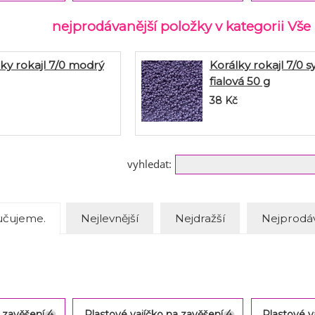
nejprodávanější položky v kategorii Vše
ky rokajl 7/0 modrý
Korálky rokajl 7/0 s
fialová 50 g
38
Kč
vyhledat:
čujeme.
Nejlevnější
Nejdražší
Nejprodáv
 zavěšení 4
Plastové vajíčko na zavěšení 4
Plastové v