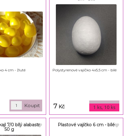
ko 4 cm - žluté
Polystyrenové vajíčko 4x5,5 cm - bílé
7
varianty
Kč
1 ks, 10 ks
ajl 7/0 bílý alabastr
Plastové vajíčko 6 cm - bílé
50 g