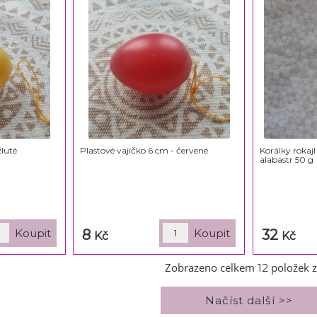
žluté
Plastové vajíčko 6 cm - červené
Korálky rokajl
alabastr 50 g
8
32
Kč
Kč
Zobrazeno celkem
položek 
12