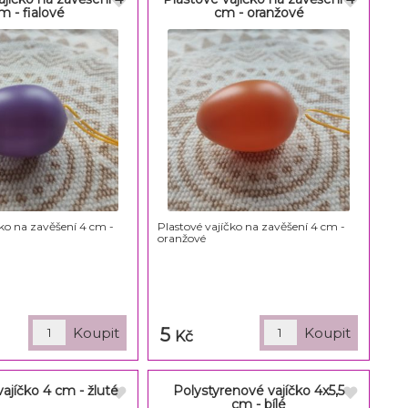
m - fialové
cm - oranžové
čko na zavěšení 4 cm -
Plastové vajíčko na zavěšení 4 cm -
oranžové
5
Kč
ajíčko 4 cm - žluté
Polystyrenové vajíčko 4x5,5
cm - bílé