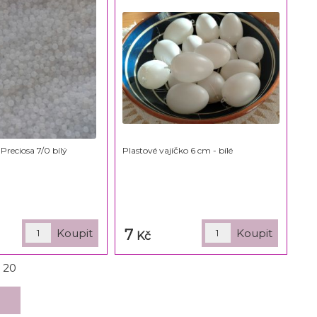
 Preciosa 7/0 bílý
Plastové vajíčko 6 cm - bílé
7
Kč
z
20