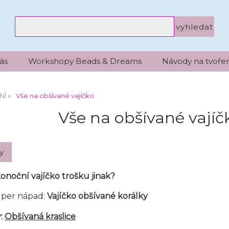
ás
Workshopy Beads & Dreams
Návody na tvořen
NÍ
Vše na obšívané vajíčko
Vše na obšívané vajíč
ikonoční vajíčko trošku jinak?
uper nápad:
Vajíčko obšívané korálky
y:
Obšívaná kraslice