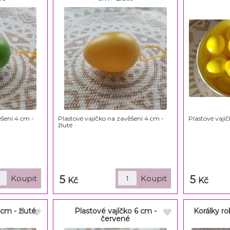
ěšení 4 cm -
Plastové vajíčko na zavěšení 4 cm -
Plastové vajíč
žluté
5
5
Kč
Kč
 cm - žluté
Plastové vajíčko 6 cm -
Korálky rok
červené