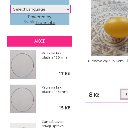
Powered by
Translate
AKCE
Kruh na krk
platina 160 mm
Plastové vajíčko 6 cm - 
17 Kč
Kruh na krk
platina 145 mm
8
Kč
15 Kč
Zamačkávací
rokajl úprava