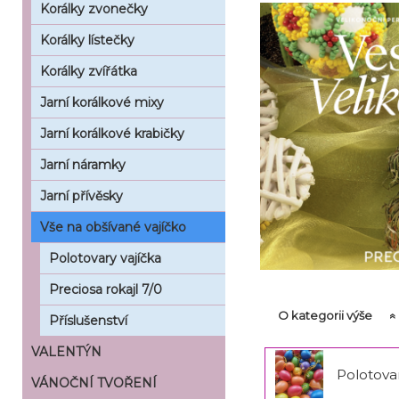
Korálky zvonečky
Korálky lístečky
Korálky zvířátka
Jarní korálkové mixy
Jarní korálkové krabičky
Jarní náramky
Jarní přívěsky
Vše na obšívané vajíčko
Polotovary vajíčka
Preciosa rokajl 7/0
O kategorii výše
Příslušenství
VALENTÝN
Polotovar
VÁNOČNÍ TVOŘENÍ