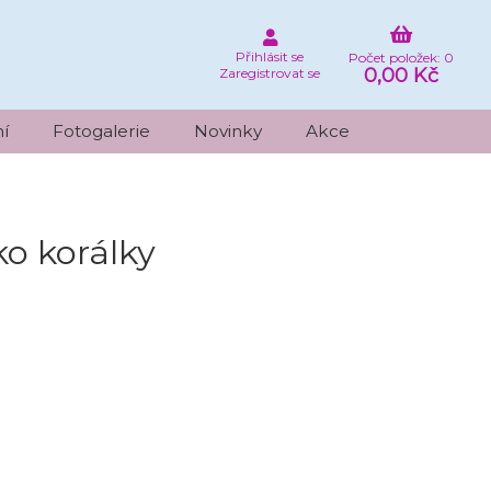
Přihlásit se
Počet položek: 0
0,00 Kč
Zaregistrovat se
í
Fotogalerie
Novinky
Akce
ko korálky