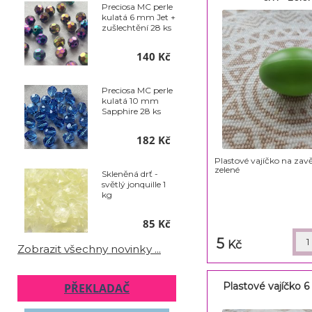
Preciosa MC perle
kulatá 6 mm Jet +
zušlechtění 28 ks
140 Kč
Preciosa MC perle
kulatá 10 mm
Sapphire 28 ks
182 Kč
Plastové vajíčko na zav
zelené
Skleněná drť -
světlý jonquille 1
kg
85 Kč
5
Kč
Zobrazit všechny novinky ...
Plastové vajíčko 6
PŘEKLADAČ