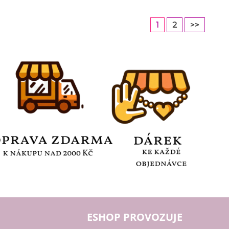
1
2
>>
ESHOP PROVOZUJE