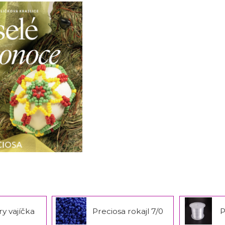
y vajíčka
Preciosa rokajl 7/0
P