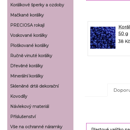
Korálkové šperky a ozdoby
Mačkané korálky
PRECIOSA rokajl
Korál
50 g
Voskované korálky
38
Kč
Ploškované korálky
Ručně vinuté korálky
Dřevěné korálky
Minerální korálky
Skleněné drtě dekorační
Doporu
Kovodíly
Návlekový materiál
Příslušenství
Vše na ochranné náramky
Plastové vajíčko na