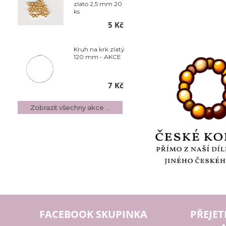
zlato 2,5 mm 20
ks
5 Kč
Kruh na krk zlatý
120 mm - AKCE
7 Kč
Zobrazit všechny akce ...
FACEBOOK SKUPINKA
PŘEJET