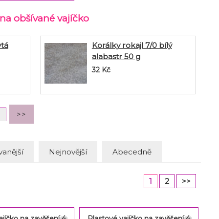
 na obšívané vajíčko
ytá
Korálky rokajl 7/0 bílý
alabastr 50 g
32
Kč
anější
Nejnovější
Abecedně
1
2
>>
ajíčko na zavěšení 4
Plastové vajíčko na zavěšení 4