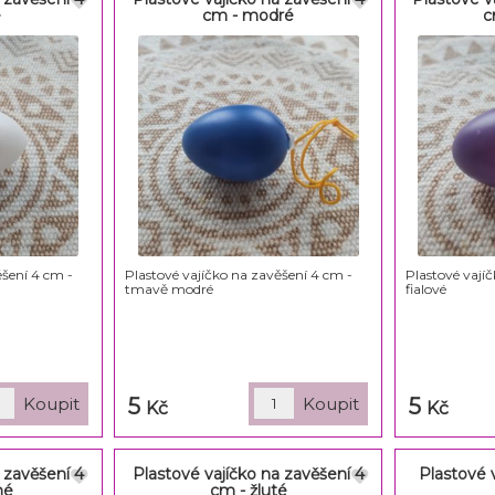
é
cm - modré
c
ěšení 4 cm -
Plastové vajíčko na zavěšení 4 cm -
Plastové vají
tmavě modré
fialové
5
5
Kč
Kč
 zavěšení 4
Plastové vajíčko na zavěšení 4
Plastové v
né
cm - žluté