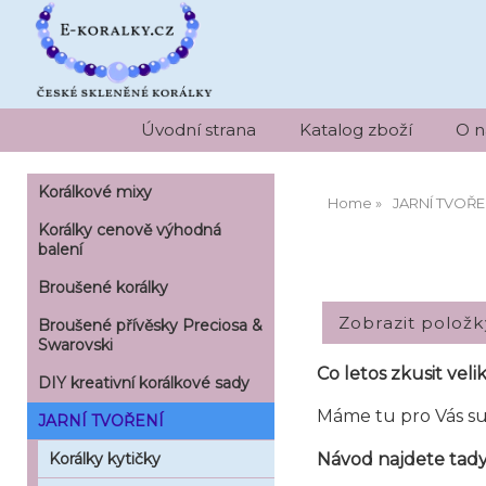
Úvodní strana
Katalog zboží
O n
Korálkové mixy
Home
JARNÍ TVOŘE
Korálky cenově výhodná
balení
Broušené korálky
Broušené přívěsky Preciosa &
Swarovski
Co letos zkusit vel
DIY kreativní korálkové sady
Máme tu pro Vás s
JARNÍ TVOŘENÍ
Návod najdete tad
Korálky kytičky