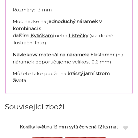
Rozměry: 13 mm
Moc hezké na
jednoduchý náramek v
kombinaci s
dalšími
Kytičkami
nebo
Lístečky
(viz. druhé
ilustrační foto).
Návlekový materiál na náramek:
Elastomer
(na
náramek doporučujeme velikost 0,6 mm)
Můžete také použít na
krásný jarní strom
života
.
Související zboží
Korálky květina 13 mm sytá červená 12 ks mat