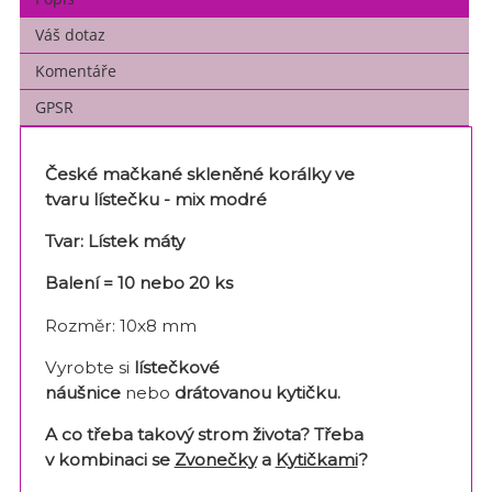
Váš dotaz
Komentáře
GPSR
České mačkané skleněné korálky ve
tvaru
lístečku - mix modré
Tvar: Lístek máty
Balení = 10 nebo 20 ks
Rozměr: 10x8 mm
Vyrobte si
lístečkové
náušnice
nebo
drátovanou kytičku.
A co třeba takový strom života? Třeba
v
kombinaci se
Zvonečky
a
Kytičkami
?