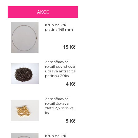
AKCE
Kruh na krk
platina 145 mm
15 Kč
Zamačkávací
rokajl povrchová
úprava antracit s
patinou 20ks
4 Kč
Zamačkávací
rokajl úprava
zlato 2,5 mm 20
ks
5 Kč
Kruh na krk