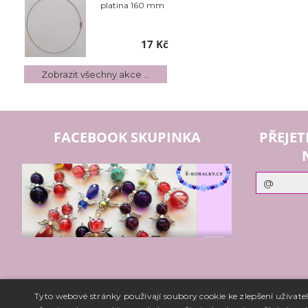
platina 160 mm
17 Kč
Zobrazit všechny akce ...
FACEBOOK SKUPINKA
PŘEJET
Tyto webové stránky používají soubory cookie ke zlepšení uživat
Copyright ©
www