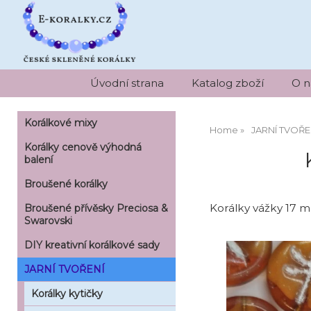
Úvodní strana
Katalog zboží
O n
Korálkové mixy
Home
JARNÍ TVOŘE
Korálky cenově výhodná
balení
Broušené korálky
Korálky vážky 17 m
Broušené přívěsky Preciosa &
Swarovski
DIY kreativní korálkové sady
JARNÍ TVOŘENÍ
Korálky kytičky