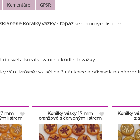
Komentáře
GPSR
kleněné korálky vážky -
topaz
se stříbrným listrem
 do světa korálkování na křídlech vážky.
ážky Vám krásně vystačí na 2 náušnice a přívěsek na náhrdel
 17 mm
Korálky vážky 17 mm
Korálky v
ým listrem
oranžové s červeným listrem
zl