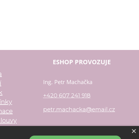
ESHOP PROVOZUJE
a
Ing. Petr Machačka
í
k
+420 607 241 918
ínky
petr.machacka@email.cz
mace
louvy
×
u
Shop5.cz