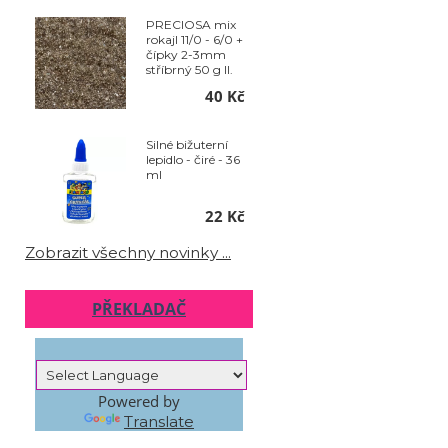
PRECIOSA mix
rokajl 11/0 - 6/0 +
čípky 2-3mm
stříbrný 50 g II.
jakost
40 Kč
Silné bižuterní
lepidlo - čiré - 36
ml
22 Kč
Zobrazit všechny novinky ...
PŘEKLADAČ
Powered by
Translate