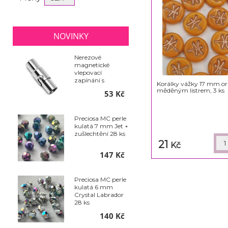
NOVINKY
Nerezové
magnetické
vlepovací
zapínání s
Korálky vážky 17 mm or
pojistkou - Ø 6 x
měděným listrem, 3 ks
53 Kč
18 mm
Preciosa MC perle
kulatá 7 mm Jet +
zušlechtění 28 ks
21
Kč
147 Kč
Preciosa MC perle
kulatá 6 mm
Crystal Labrador
28 ks
140 Kč