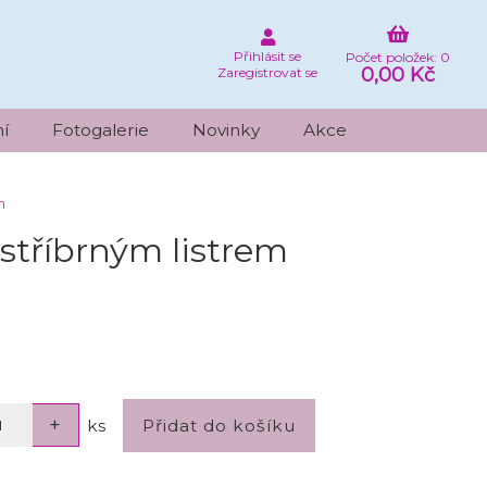
Přihlásit se
Počet položek: 0
0,00 Kč
Zaregistrovat se
í
Fotogalerie
Novinky
Akce
m
stříbrným listrem
ks