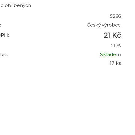
do oblíbených
5266
:
Český výrobce
21 Kč
DPH:
21 %
ost:
Skladem
17 ks