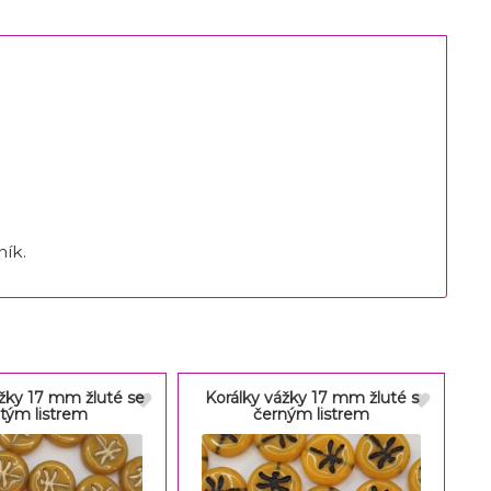
ník.
ážky 17 mm žluté se
Korálky vážky 17 mm žluté s
atým listrem
černým listrem