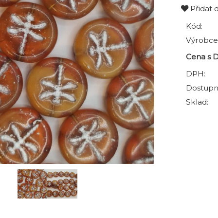
Přidat 
Kód:
Výrobce
Cena s 
DPH:
Dostupn
Sklad: