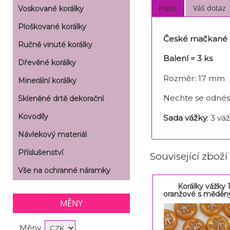
Popis
Váš dotaz
Voskované korálky
Ploškované korálky
České mačkané s
Ručně vinuté korálky
Balení = 3 ks
Dřevěné korálky
Rozměr: 17 mm
Minerální korálky
Nechte se odnést
Skleněné drtě dekorační
Kovodíly
Sada vážky
: 3 v
Návlekový materiál
Příslušenství
Související zboží
Vše na ochranné náramky
Korálky vážky
oranžové s měděn
MĚNY
Měny