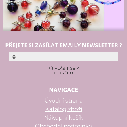
PŘEJETE SI ZASÍLAT EMAILY NEWSLETTER ?
NAVIGACE
Úvodní strana
Katalog zboží
Nákupní košík
Obchodní podmínky