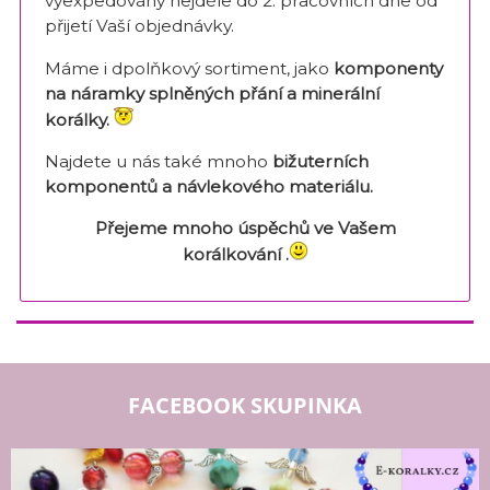
vyexpedovány nejdéle do 2. pracovních dne od
přijetí Vaší objednávky.
Máme i dpolňkový sortiment, jako
komponenty
na náramky splněných přání a minerální
korálky.
Najdete u nás také mnoho
bižuterních
komponentů a návlekového materiálu.
Přejeme mnoho úspěchů ve Vašem
korálkování .
FACEBOOK SKUPINKA