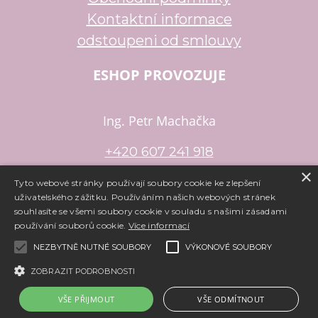
Kontaktní informace
odstoupeni od smlouvy
ESHOP PROVOZUJE
Ing. Petr Machačka
+420 607 241 918
×
petr.machacka@email.cz
Tyto webové stránky používají soubory cookie ke zlepšení
uživatelského zážitku. Používáním našich webových stránek
souhlasíte se všemi soubory cookie v souladu s našimi zásadami
používání souborů cookie.
Více informací
Copyright ©
www.e-koralky.cz
,
provozováno na systému
tvorba
NEZBYTNĚ NUTNÉ SOUBORY
VÝKONOVÉ SOUBORY
e-shopu
a
pronájem e-shopu
Shop5.cz
ZOBRAZIT PODROBNOSTI
VŠE PŘIJMOUT
VŠE ODMÍTNOUT