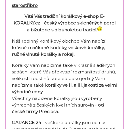
starostříbro
Vítá Vás tradiční korálkový e-shop E-
KORALKY.cz -
český výrobce skleněných perel
a bižuterie s dlouholetou tradicí.
Náš rodinný korálkový obchod Vám nabízí
krásné
mačkané korálky, voskové korálky,
ručně vinuté korálky a rokajl.
Korálky Vám nabízíme také v krásně sladěných
sadách, které Vás překvapí rozmanitostí druhů,
velikostí i odstínů korálek. Jako jediný Vám
nabízíme také
korálky ve II. a III. jakosti za velmi
výhodné ceny
.
Všechny nabízené korálky jsou vyrobeny
výhradně z českých kvalitních surovin -
od
české firmy Preciosa.
GARANCE 24
- veškeré korálky jsou od nás